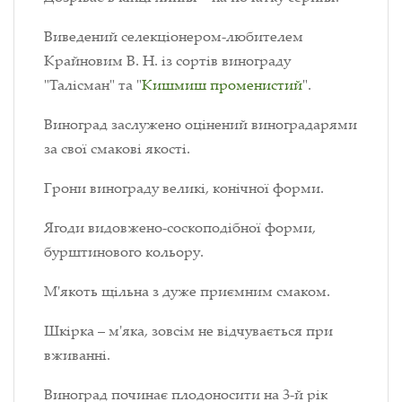
Виведений селекціонером-любителем
Крайновим В. Н. із сортів винограду
"Талісман" та "
Кишмиш променистий
".
Виноград заслужено оцінений виноградарями
за свої смакові якості.
Грони винограду великі, конічної форми.
Ягоди видовжено-соскоподібної форми,
бурштинового кольору.
М'якоть щільна з дуже приємним смаком.
Шкірка – м'яка, зовсім не відчувається при
вживанні.
Виноград починає плодоносити на 3-й рік