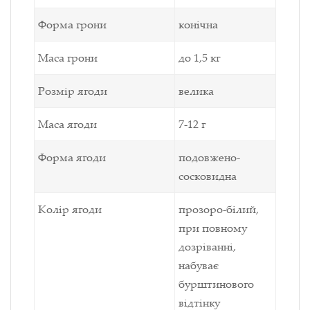
Форма грони
конічна
Маса грони
до 1,5 кг
Розмір ягоди
велика
Маса ягоди
7-12 г
Форма ягоди
подовжено-
сосковидна
Колір ягоди
прозоро-білий,
при повному
дозріванні,
набуває
бурштинового
відтінку