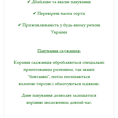
✔ Дбайливе та якісне пакування
✔ Перевірені часом сорти
✔ Приживлюваність у будь-якому регіоні
України
Пакування саджанців:
Коріння саджанців обробляються спеціально
приготованим розчином, так званої
"бовтанки", потім посипаються
вологою тирсою і обмотуються плівкою.
Дане пакування дозволяє залишатися
корінню зволоженим довгий час.