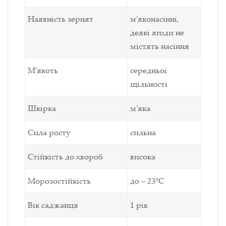
Наявність зернят
м'яконасінні,
деякі ягоди не
містять насіння
М'якоть
середньої
щільності
Шкірка
м'яка
Сила росту
сильна
Стійкість до хвороб
висока
Морозостійкість
до – 23°С
Вік саджанця
1 рік