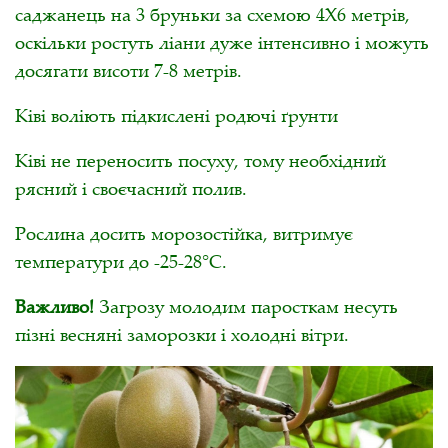
саджанець на 3 бруньки за схемою 4Х6 метрів,
оскільки ростуть ліани дуже інтенсивно і можуть
досягати висоти 7-8 метрів.
Ківі воліють підкислені родючі ґрунти
Ківі не переносить посуху, тому необхідний
рясний і своєчасний полив.
Рослина досить морозостійка, витримує
температури до -25-28°С.
Важливо!
Загрозу молодим паросткам несуть
пізні весняні заморозки і холодні вітри.