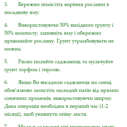
3. Бережно помістіть коріння рослини в
посадкову яму.
4. Використовуючи 50% вихідного грунту і
50% компосту, заповніть яму і обережно
прикопайте рослину. Грунт утрамбовувати не
можна.
5. Рясно полийте саджанець та мульчуйте
грунт торфом і тирсою.
6. Якщо Ви висадили саджанець на сонці,
обов’язково захистіть молодий пагін від прямих
сонячних променів, використовуючи ширму.
Дана операція необхідна в перший час (1-2
місяці), щоб уникнути опіку листя.
7. Молоді саджанці ківі привертають увагу