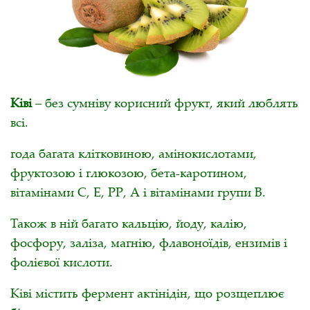
Ківі
– без сумніву корисний фрукт, який люблять
всі.
года багата клітковиною, амінокислотами,
фруктозою і глюкозою, бета-каротином,
вітамінами С, Е, РР, А і вітамінами групи В.
Також в ній багато кальцію, йоду, калію,
фосфору, заліза, магнію, флавоноїдів, ензимів і
фолієвої кислоти.
Ківі містить фермент актінідін, що розщеплює