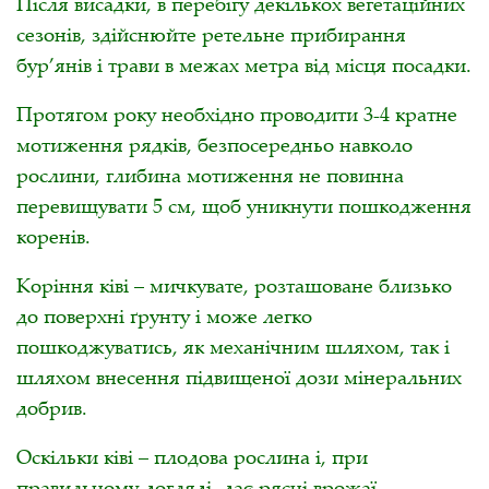
Після висадки, в перебігу декількох вегетаційних
сезонів, здійснюйте ретельне прибирання
бур’янів і трави в межах метра від місця посадки.
Протягом року необхідно проводити 3-4 кратне
мотиження рядків, безпосередньо навколо
рослини, глибина мотиження не повинна
перевищувати 5 см, щоб уникнути пошкодження
коренів.
Коріння ківі – мичкувате, розташоване близько
до поверхні ґрунту і може легко
пошкоджуватись, як механічним шляхом, так і
шляхом внесення підвищеної дози мінеральних
добрив.
Оскільки ківі – плодова рослина і, при
правильному догляді, дає рясні врожаї,