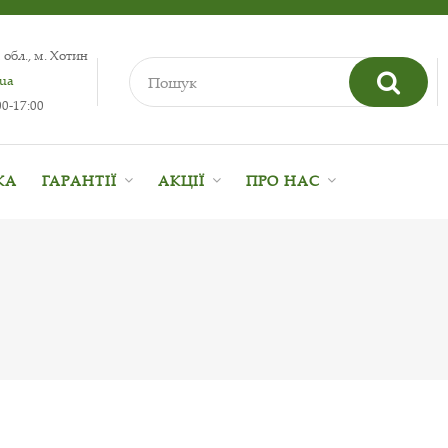
 обл., м. Хотин
.ua
0-17:00
КА
ГАРАНТІЇ
АКЦІЇ
ПРО НАС