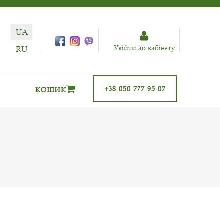
UA
Увiйти до кабiнету
RU
+38 050 777 95 07
КОШИК