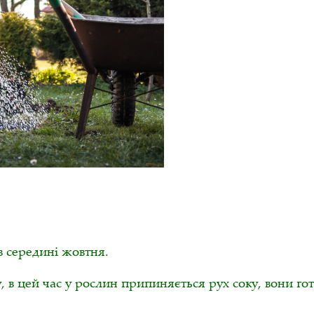
 середині жовтня.
 в цей час у рослин припиняється рух соку, вони го