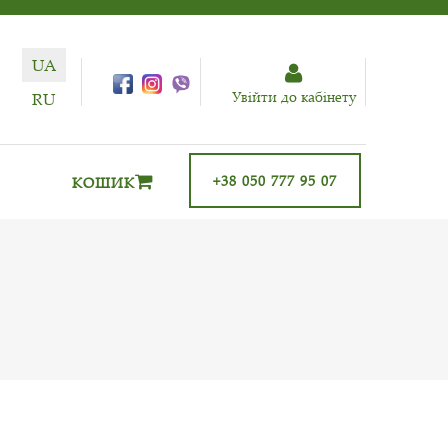
UA
Увiйти до кабiнету
RU
+38 050 777 95 07
КОШИК