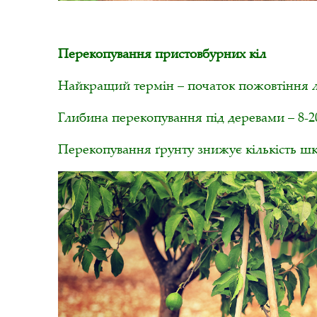
Перекопування пристовбурних кіл
Найкращий термін – початок пожовтіння ли
Глибина перекопування під деревами – 8-20
Перекопування ґрунту знижує кількість шкі