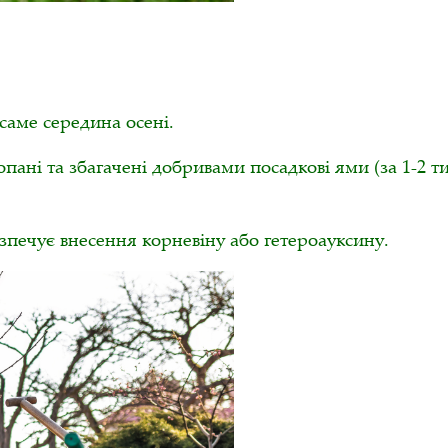
саме середина осені.
пані та збагачені добривами посадкові ями (за 1-2 ти
ечує внесення корневіну або гетероауксину.