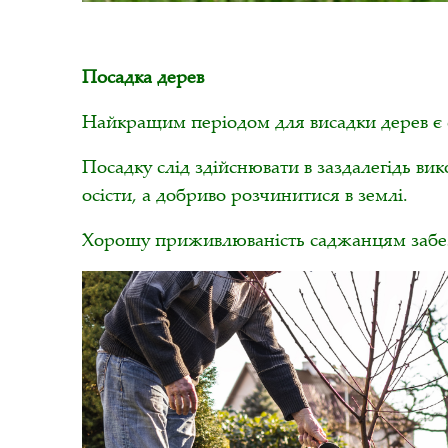
Посадка дерев
Найкращим періодом для висадки дерев є 
Посадку слід здійснювати в заздалегідь вико
осісти, а добриво розчинитися в землі.
Хорошу приживлюваність саджанцям забезп