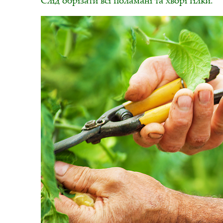
Слід обрізати всі поламані та хворі гілки.