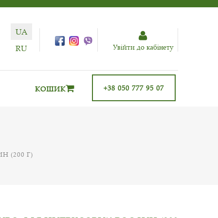
UA
Увiйти до кабiнету
RU
+38 050 777 95 07
КОШИК
 (200 Г)