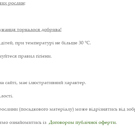
ючих рослин
:
аджанця торкалося добрива!
 дітей, при температурі не більше 30 °С.
уйтеся правил гігієни.
на сайті, має ілюстративний характер.
лості.
ослини (посадкового матеріалу) може відрізнятись від зоб
уємо ознайомитись із
Договором публічної оферти
.