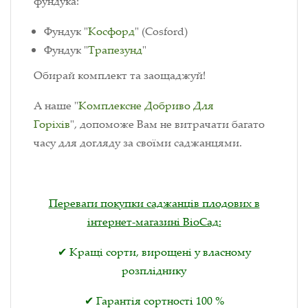
фундука:
Фундук "
Косфорд
" (Сosford)
Фундук "
Трапезунд
"
Обирай комплект та заощаджуй!
А наше "
Комплексне Добриво Для
Горіхів
", допоможе Вам не витрачати багато
часу для догляду за своїми саджанцями.
Переваги покупки саджанців плодових в
інтернет-магазині ВіоСад:
✔ Кращі сорти, вирощені у власному
розпліднику
✔ Гарантія сортності 100 %