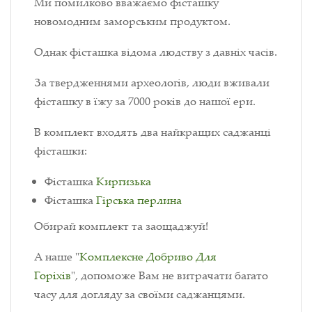
Ми помилково вважаємо фісташку
новомодним заморським продуктом.
Однак фісташка відома людству з давніх часів.
За твердженнями археологів, люди вживали
фісташку в їжу за 7000 років до нашої ери.
В комплект входять два найкращих саджанці
фісташки:
Фісташка
Киргизька
Фісташка
Гірська перлина
Обирай комплект та заощаджуй!
А наше "
Комплексне Добриво Для
Горіхів
", допоможе Вам не витрачати багато
часу для догляду за своїми саджанцями.