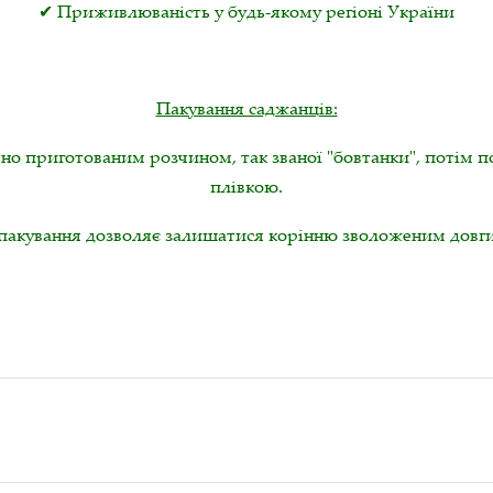
✔ Приживлюваність у будь-якому регіоні України
Пакування саджанців:
но приготованим розчином, так званої "бовтанки", потім 
плівкою.
пакування дозволяє залишатися корінню зволоженим довги