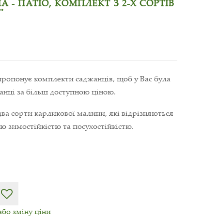
- ПАТІО, КОМПЛЕКТ З 2-Х СОРТІВ
"
пропонує комплекти саджанців, щоб у Вас була
нці за більш доступною ціною.
ва сорти карликової малини, які відрізняються
ою зимостійкістю та посухостійкістю.
або зміну ціни