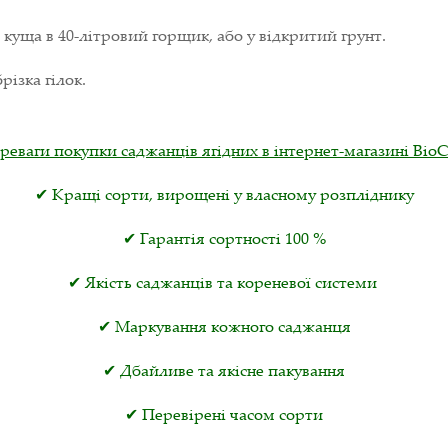
 куща в 40-літровий горщик, або у відкритий грунт.
ізка гілок.
реваги покупки саджанців ягідних в інтернет-магазині ВіоС
✔ Кращі сорти, вирощені у власному розпліднику
✔ Гарантія сортності 100 %
✔ Якість саджанців та кореневої системи
✔ Маркування кожного саджанця
✔ Дбайливе та якісне пакування
✔ Перевірені часом сорти