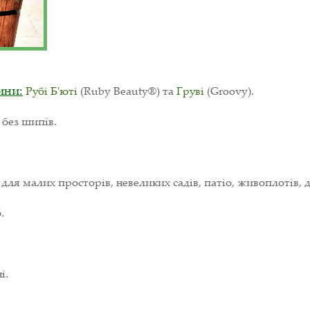
ини:
Рубі Б'юті
(Ruby Beauty®)
та
Груві
(Groovy).
 без шипів.
ля малих просторів, невеликих садів, патіо, живоплотів, д
.
і.