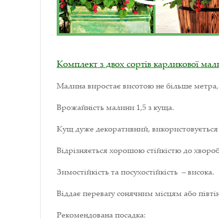
Комплект з двох сортів карликової мал
Малина виростає висотою не більше метра,
Врожайність малини 1,5 з куща.
Кущ дуже декоративний, використовується д
Відрізняється хорошою стійкістю до хвороб
Зимостійкість та посухостійкість – висока.
Віддає перевагу сонячним місцям або півтін
Рекомендована посадка: