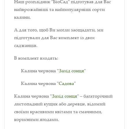
Наш розплідник "БіоСад" підготував для Вас
найврожайніші та найпопулярніші сорти
калини.
А для того, щоб Ви могли заощадити, ми
підготували для Вас комплект із двох
саджанців.
В комплект входять:
Калина червона "
Захід сонця
"
Калина червона "
Садова
"
Калина червона "
Захід сонця
" – багаторічний
листопадний кущик або деревце, відомий
своїми красивими квітами та смачними,
корисними ягодами.