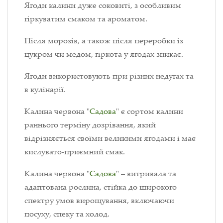
Ягоди калини дуже соковиті, з особливим
гіркуватим смаком та ароматом.
Після морозів, а також після переробки із
цукром чи медом, гіркота у ягодах зникає.
Ягоди використовують при різних недугах та
в кулінарії.
Калина червона "
Садова
" є сортом калини
раннього терміну дозрівання, який
відрізняється своїми великими ягодами і має
кислувато-приємний смак.
Калина червона "
Садова
" – витривала та
адаптована рослина, стійка до широкого
спектру умов вирощування, включаючи
посуху, спеку та холод.