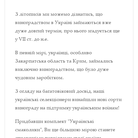
З літописів ми можемо дізнатись, що
виноградством в Україні займаються вже
дуже довгий термін, про нього згадується ще
у VII ст. до н.е.
В певній мірі, українці, особливо
Закарпатська область та Крим, займались
виключно виноградством, що було дуже
чудовим заробітком.
З огляду на багатовіковий досвід, наші
українські селекціонери винайшли нові сорти
винограду на підтримку українським воїнам!
Придбавши комплект "Українські
смаколики", Ви ще більшою мірою станете
справжніми патріотами своєї країни.