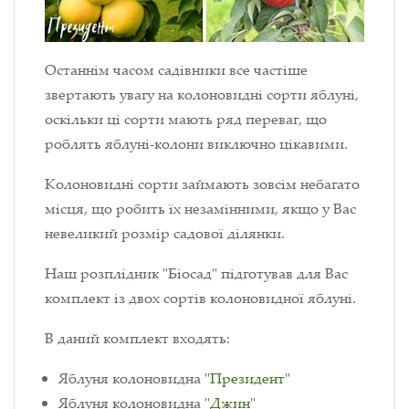
Останнім часом садівники все частіше
звертають увагу на колоновидні сорти яблуні,
оскільки ці сорти мають ряд переваг, що
роблять яблуні-колони виключно цікавими.
Колоновидні сорти займають зовсім небагато
місця, що робить їх незамінними, якщо у Вас
невеликий розмір садової ділянки.
Наш розплідник "Біосад" підготував для Вас
комплект із двох сортів колоновидної яблуні.
В даний комплект входять:
Яблуня колоновидна "
Президент
"
Яблуня колоновидна "
Джин
"