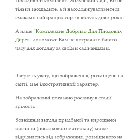
Посадивши комплект "Яблуневий Сад", Ви не
тільки заощадите, а й насолоджуватиметеся
смаками найкращих сортів яблунь довгі роки.
А наше "
Комплексне Добриво Для Плодових
Дерев
" допоможе Вам не витрачати багато
часу для догляду за своїми саджанцями.
Зверніть увагу, що зображення, розміщене на
сайті, має ілюстративний характер.
На зображенні показано рослину в стадії
зрілості.
Зовнішній вигляд придбаної та вирощеної
рослини (посадкового матеріалу) може
відрізнятись від зображення, розміщеного на