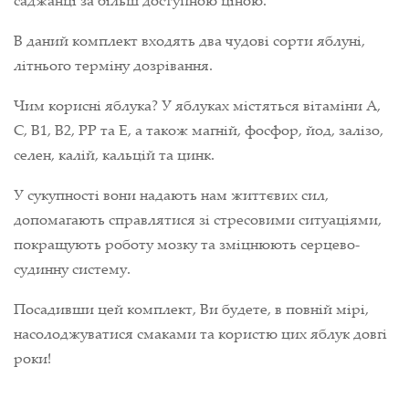
В даний комплект входять два чудові сорти яблуні,
літнього терміну дозрівання.
Чим корисні яблука? У яблуках містяться вітаміни A,
С, В1, В2, РР та Е, а також магній, фосфор, йод, залізо,
селен, калій, кальцій та цинк.
У сукупності вони надають нам життєвих сил,
допомагають справлятися зі стресовими ситуаціями,
покращують роботу мозку та зміцнюють серцево-
судинну систему.
Посадивши цей комплект, Ви будете, в повній мірі,
насолоджуватися смаками та користю цих яблук довгі
роки!