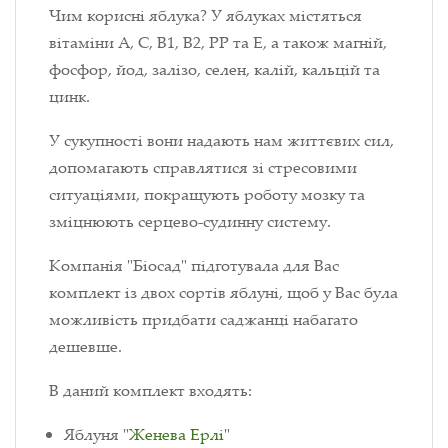
Чим корисні яблука? У яблуках містяться
вітаміни A, С, В1, В2, РР та Е, а також магній,
фосфор, йод, залізо, селен, калій, кальцій та
цинк.
У сукупності вони надають нам життєвих сил,
допомагають справлятися зі стресовими
ситуаціями, покращують роботу мозку та
зміцнюють серцево-судинну систему.
Компанія "Біосад" підготувала для Вас
комплект із двох сортів яблуні, щоб у Вас була
можливість придбати саджанці набагато
дешевше.
В даний комплект входять:
Яблуня "
Женева Ерлі
"