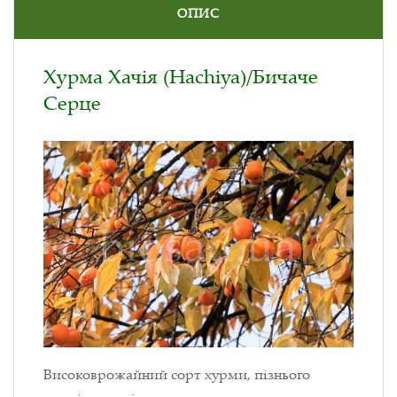
ОПИС
Хурма Хачія (Hachiya)/Бичаче
Серце
Високоврожайний сорт хурми, пізнього