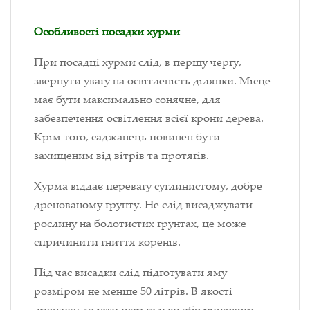
Особливості посадки хурми
При посадці хурми слід, в першу чергу,
звернути увагу на освітленість ділянки. Місце
має бути максимально сонячне, для
забезпечення освітлення всієї крони дерева.
Крім того, саджанець повинен бути
захищеним від вітрів та протягів.
Хурма віддає перевагу суглинистому, добре
дренованому грунту. Не слід висаджувати
рослину на болотистих грунтах, це може
спричинити гниття коренів.
Під час висадки слід підготувати яму
розміром не менше 50 літрів. В якості
дренажу додати шар гальки або річкового