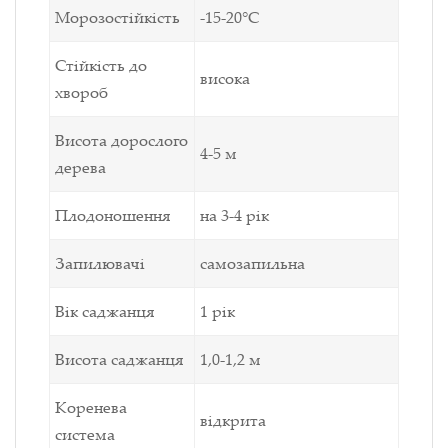
Морозостійкість
-15-20°С
Стійкість до
висока
хвороб
Висота дорослого
4-5 м
дерева
Плодоношення
на 3-4 рік
Запилювачі
самозапильна
Вік саджанця
1 рік
Висота саджанця
1,0-1,2 м
Коренева
відкрита
система