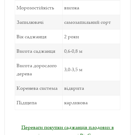
Морозостійкість
висока
Запилювачі
самозапильний сорт
Вік саджанця
2 роки
Висота саджанця
0,6-0,8 м
Висота дорослого
3,0-3,5 м
дерева
Коренева система
відкрита
Підщепа
карликова
Переваги покупки саджанців плодових в