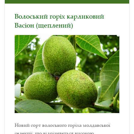
Волоський горіх карликовий
Васіон (щеплений)
Новий сорт волоського горіха молдавської
селекції, що відрізняється високою