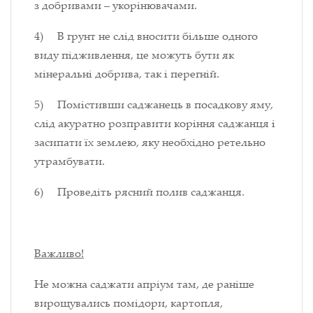
з добривами – укорінювачами.
4) В грунт не слід вносити більше одного
виду підживлення, це можуть бути як
мінеральні добрива, так і перегній.
5) Помістивши саджанець в посадкову яму,
слід акуратно розправити коріння саджанця і
засипати їх землею, яку необхідно ретельно
утрамбувати.
6) Проведіть рясний полив саджанця.
Важливо!
Не можна саджати апріум там, де раніше
вирощувались помідори, картопля,