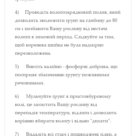
4) Проведіть вологозарядковий полив, який
дозволить зволожити грунт на глибину до 80
см і позбавити Вашу рослину від нестачі
вологи в зимовий період. Слідкуйте за тим,
щоб коренева шийка не була надмірно
перезволожена.
5) Внесіть калійно - фосфорні добрива, що
посприяє збагаченню грунту поживними
речовинами.
6) Мульчуйте грунт в пристовбуровому
колі, це захистить Вашу рослину від
перепадів температури, відлиги і дозволить
корінню вбирати вологу і вільно "дихати".
7) Видаліть всі старі і пошкоджені гілки, а