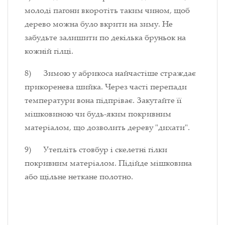
молоді пагони вкоротіть таким чином, щоб
дерево можна було вкрити на зиму. Не
забудьте залишити по декілька бруньок на
кожній гілці.
8) Зимою у абрикоса найчастіше страждає
прикоренева шийка. Через часті перепади
температури вона підпріває. Закутайте її
мішковиною чи будь-яким покривним
матеріалом, що дозволить дереву "дихати".
9) Утепліть стовбур і скелетні гілки
покривним матеріалом. Підійде мішковина
або щільне неткане полотно.