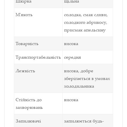
Шкірка
щільна
М'якоть
солодка, смак сливи,
солодкого абрикосу,
присмак апельсину
Товарність
висока
Транспортабельність
середня
Лежкість
висока, добре
зберігається в умовах
холодильника
Стійкість до
висока
захворювань
Запилювачі
запилюється будь-