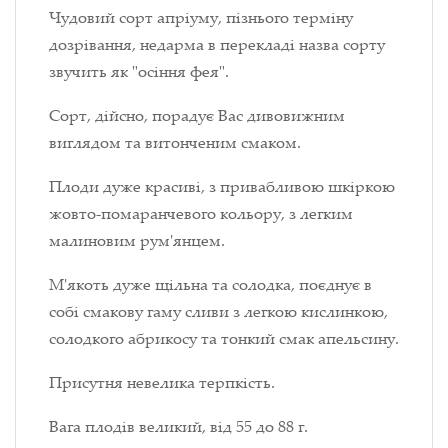
Чудовий сорт апріуму, пізнього терміну
дозрівання, недарма в перекладі назва сорту
звучить як "осіння фея".
Сорт, дійсно, порадує Вас дивовижним
виглядом та витонченим смаком.
Плоди дуже красиві, з привабливою шкіркою
жовто-помаранчевого кольору, з легким
малиновим рум'янцем.
М'якоть дуже щільна та солодка, поєднує в
собі смакову гаму сливи з легкою кислинкою,
солодкого абрикосу та тонкий смак апельсину.
Присутня невелика терпкість.
Вага плодів великий, від 55 до 88 г.