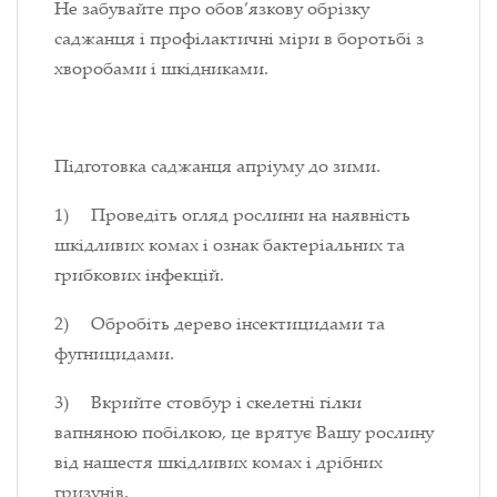
Не забувайте про обов’язкову обрізку
саджанця і профілактичні міри в боротьбі з
хворобами і шкідниками.
Підготовка саджанця апріуму до зими.
1) Проведіть огляд рослини на наявність
шкідливих комах і ознак бактеріальних та
грибкових інфекцій.
2) Обробіть дерево інсектицидами та
фугницидами.
3) Вкрийте стовбур і скелетні гілки
вапняною побілкою, це врятує Вашу рослину
від нашестя шкідливих комах і дрібних
гризунів.