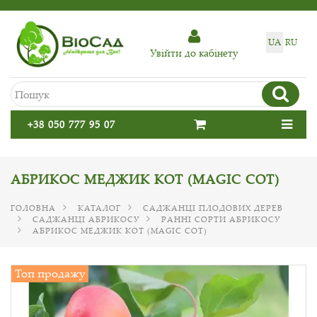
UA
RU
Увiйти до кабiнету
+38 050 777 95 07
АБРИКОС МЕДЖИК КОТ (MAGIC COT)
ГОЛОВНА
КАТАЛОГ
САДЖАНЦІ ПЛОДОВИХ ДЕРЕВ
САДЖАНЦІ АБРИКОСУ
РАННІ СОРТИ АБРИКОСУ
АБРИКОС МЕДЖИК КОТ (MAGIC COT)
Топ продажу