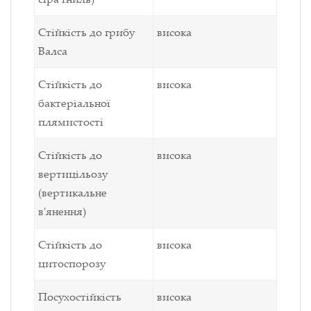
Стійкість до грибу
висока
Валса
Стійкість до
висока
бактеріальної
плямистості
Стійкість до
висока
вертицільозу
(вертикальне
в'янення)
Стійкість до
висока
цитоспорозу
Посухостійкість
висока