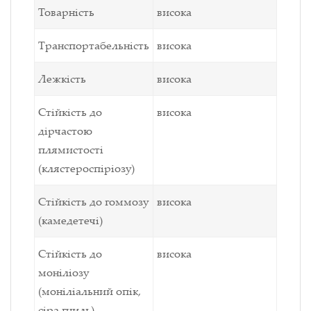
Товарність
висока
Транспортабельність
висока
Лежкість
висока
Стійкість до
висока
дірчастою
плямистості
(клястероспіріозу)
Стійкість до гоммозу
висока
(камедетечі)
Стійкість до
висока
моніліозу
(моніліальний опік,
сіра гниль)