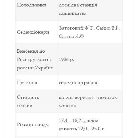
Походження
дослідна станція
садівництва
Затоковий Ф.Т., Сайко В.І.,
Селекціонери
Сатіна Л.Ф
Внесення до
Реєстру
сортів
1996 р.
рослин України
Цвітіння
середина травня
Стиглість
кінець вересня – початок
плодів
жовтня
17,4 – 18,2 г, деякі
Розмір плоду
сягають 22,0 – 25,0 г