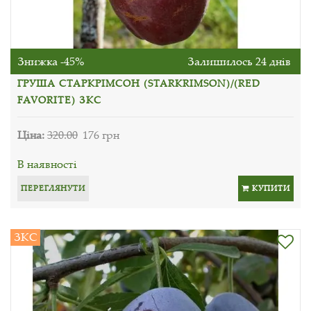
Знижка -45%
Залишилось 24 днів
ГРУША СТАРКРІМСОН (STARKRIMSON)/(RED
FAVORITE) ЗКС
Ціна:
320.00
176 грн
В наявності
ПЕРЕГЛЯНУТИ
КУПИТИ
ЗКС