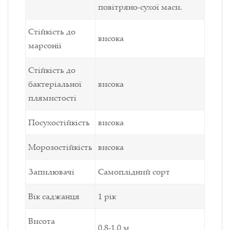
повітряно-сухої маси.
Стійкість до
висока
марсонії
Стійкість до
бактеріальної
висока
плямистості
Посухостійкість
висока
Морозостійкість
висока
Запилювачі
Самоплідний сорт
Вік саджанця
1 рік
Висота
0,8-1,0 м