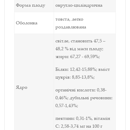
Форма плоду
округло-циліндрична
товста, легко
Оболонка
роздавлювана
світле, становить 47,5 –
48,2 % від маси плоду;
жири: 67,27 - 69,59%;
Білки: 12,42-15,88%; вміст
цукрів: 8,85-13,8%;
Ядро
органічні кислоти: 0,38-
0,46%; дубильні речовини:
0,57-1,43%;
пектини: 0,31-1%, вітамін
С: 2,58-3,74 мг на 100 г