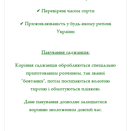
✔ Перевірені часом сорти
✔ Приживлюваність у будь-якому регіоні
України
Пакування саджанців:
Коріння саджанців обробляються спеціально
приготованим розчином, так званої
"бовтанки", потім посипаються вологою
тирсою і обмотуються плівкою.
Дане пакування дозволяє залишатися
корінню зволоженим довгий час.