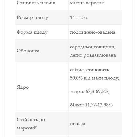
Стиглість плодів
кінець вересня
Розмір плоду
14 – 15 г
Форма плоду
подовжено-овальна
середньої товщини,
Оболонка
легко роздавлювана
світле, становить
50,0% від маси плоду;
Ядро
жири: 67,8-69,9%;
білки: 11,77-13,98%
Стійкість до
низька
марсонії