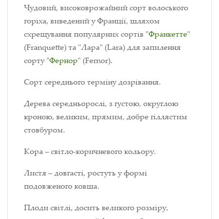
Чудовий, високоврожайний сорт волоського
горіха, виведений у Франції, шляхом
схрещування популярних сортів "
Франкетте
"
(Franquette) та "Лара" (Lara) для запилення
сорту "
Фернор
" (Fernor).
Сорт середнього терміну дозрівання.
Дерева середньорослі, з густою, округлою
кроною, великим, прямим, добре гіллястим
стовбуром.
Кора – світло-коричневого кольору.
Листя – довгасті, ростуть у формі
подовженого ковша.
Плоди світлі, досить великого розміру,