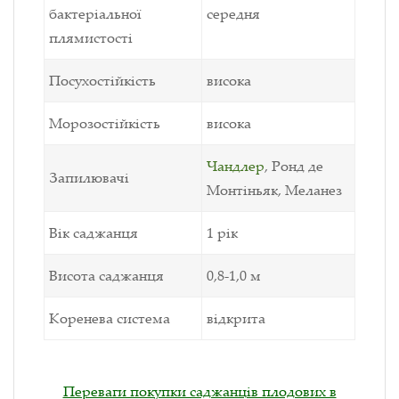
бактеріальної
середня
плямистості
Посухостійкість
висока
Морозостійкість
висока
Чандлер
, Ронд де
Запилювачі
Монтіньяк, Меланез
Вік саджанця
1 рік
Висота саджанця
0,8-1,0 м
Коренева система
відкрита
Переваги покупки саджанців плодових в