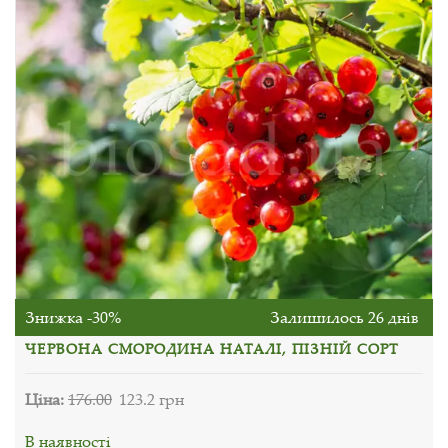
Знижка -30%
Залишилось 26 днів
ЧЕРВОНА СМОРОДИНА НАТАЛІ, ПІЗНІЙ СОРТ
Ціна:
176.00
123.2 грн
В наявності