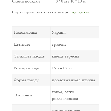
Схема посадки 8 * 8 м і 10 * 10 м
Сорт сприятливо ставиться до
підгодівлі
.
Походження
Україна
Цвітіння
травень
Стиглість плодів
кінець вересня
Розмір плоду
16,5 – 18,5 г
Форма плоду
продовжено-еліптична
тонка, легко
Оболонка
роздавлювана
темно-кремове,