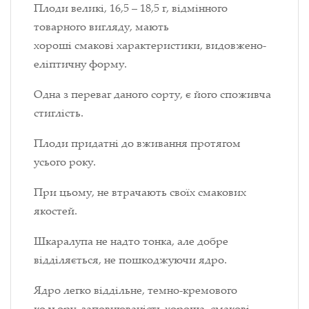
Плоди великі, 16,5 – 18,5 г, відмінного
товарного вигляду, мають
хороші смакові характеристики, видовжено-
еліптичну форму.
Одна з переваг даного сорту, є його споживча
стиглість.
Плоди придатні до вживання протягом
усього року.
При цьому, не втрачають своїх смакових
якостей.
Шкаралупа не надто тонка, але добре
відділяється, не пошкоджуючи ядро.
Ядро легко віддільне, темно-кремового
кольору, заповнюваність хороша, смакові