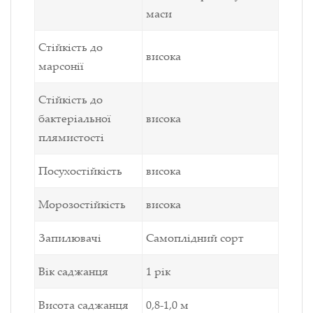
маси
Стійкість до
висока
марсонії
Стійкість до
бактеріальної
висока
плямистості
Посухостійкість
висока
Морозостійкість
висока
Запилювачі
Самоплідний сорт
Вік саджанця
1 рік
Висота саджанця
0,8-1,0 м