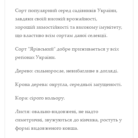
Сорт популярний серед садівників України,
завдяки своїй високій врожайності,
хорошій зимостійкості та високому імунітету,
що властиво всім сортам даної селекції.
Сорт "Ярівський" добре приживається у всіх
регіонах України.
Дерево: сильноросле, невибагливе в догляді.
Крона дерева: округла, середньої загущеності.
Кора: сірого кольору.
Листя: овально-видовжені, не надто
симетричні, звужуються до кінчика, ростуть у
формі видовженого ковша.