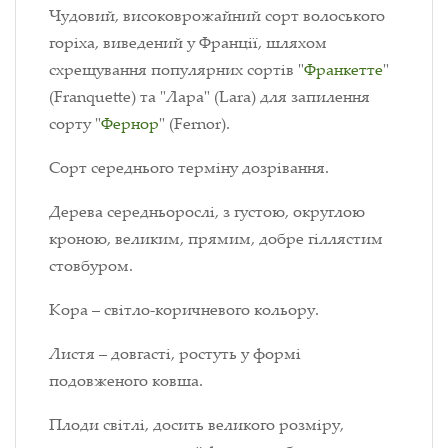
Чудовий, високоврожайний сорт волоського
горіха, виведений у Франції, шляхом
схрещування популярних сортів "
Франкетте
"
(Franquette) та "Лара" (Lara) для запилення
сорту "
Фернор
" (Fernor).
Сорт середнього терміну дозрівання.
Дерева середньорослі, з густою, округлою
кроною, великим, прямим, добре гіллястим
стовбуром.
Кора – світло-коричневого кольору.
Листя – довгасті, ростуть у формі
подовженого ковша.
Плоди світлі, досить великого розміру,