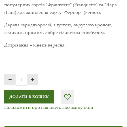
популярних сортів "Франкетте" (Franquette) та "Лара"
(Lara) для запилення сорту "Фернор" (Fernor).
Дерева середньорослі, з густою, округлою кроною,
великим, прямим, добре гіллястим стовбуром.
Дозрівання – кінець вересня.
ДОДАТИ В КОШИК
Повідомити про наявність або зміну ціни