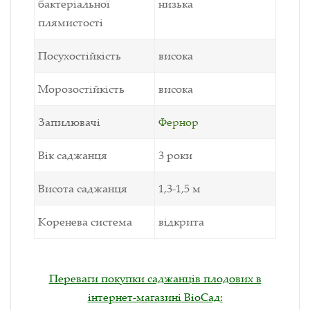
бактеріальної
низька
плямистості
Посухостійкість
висока
Морозостійкість
висока
Запилювачі
Фернор
Вік саджанця
3 роки
Висота саджанця
1,3-1,5 м
Коренева система
відкрита
Переваги покупки саджанців плодових в
інтернет-магазині ВіоСад: