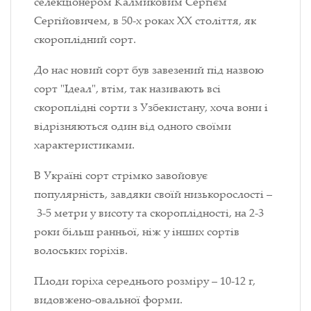
селекціонером Калмиковим Сергієм
Сергійовичем, в 50-х роках XX століття, як
скороплідний сорт.
До нас новий сорт був завезений під назвою
сорт "Ідеал", втім, так називають всі
скороплідні сорти з Узбекистану, хоча вони і
відрізняються один від одного своїми
характеристиками.
В Україні сорт стрімко завойовує
популярність, завдяки своїй низькорослості –
3-5 метри у висоту та скороплідності, на 2-3
роки більш ранньої, ніж у інших сортів
волоських горіхів.
Плоди горіха середнього розміру – 10-12 г,
видовжено-овальної форми.