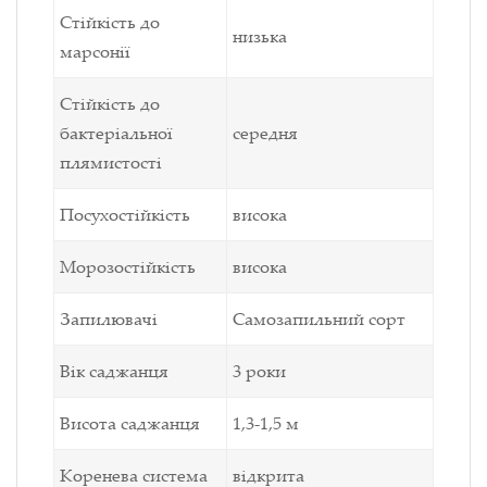
Стійкість до
низька
марсонії
Стійкість до
бактеріальної
середня
плямистості
Посухостійкість
висока
Морозостійкість
висока
Запилювачі
Самозапильний сорт
Вік саджанця
3 роки
Висота саджанця
1,3-1,5 м
Коренева система
відкрита