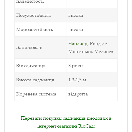
плямистості
Посухостійкість
висока
Морозостійкість
висока
Чандлер
, Ронд де
Запилювачі
Монтіньяк, Меланез
Вік саджанця
3 роки
Висота саджанця
1,3-1,5 м
Коренева система
відкрита
Переваги покупки саджанців плодових в
інтернет-магазині ВіоСад: