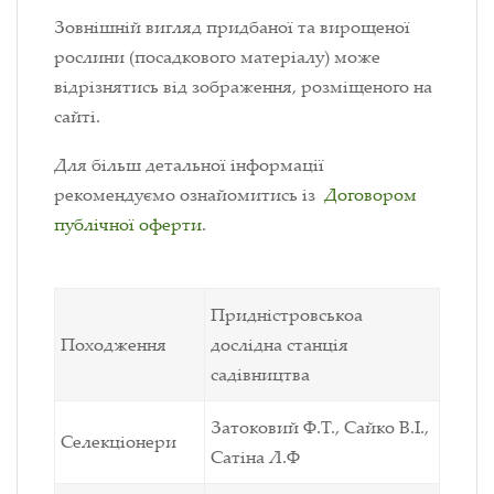
Зовнішній вигляд придбаної та вирощеної
рослини (посадкового матеріалу) може
відрізнятись від зображення, розміщеного на
сайті.
Для більш детальної інформації
рекомендуємо ознайомитись із
Договором
публічної оферти
.
Придністровськоа
Походження
дослідна станція
садівництва
Затоковий Ф.Т., Сайко В.І.,
Селекціонери
Сатіна Л.Ф