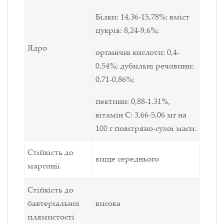
Білки: 14,36-15,78%; вміст
цукрів: 8,24-9,6%;
Ядро
органічні кислоти: 0,4-
0,54%; дубильні речовини:
0,71-0,86%;
пектини: 0,88-1,31%,
вітамін С: 3,66-5,06 мг на
100 г повітряно-сухої маси.
Стійкість до
вище середнього
марсонії
Стійкість до
бактеріальної
висока
плямистості