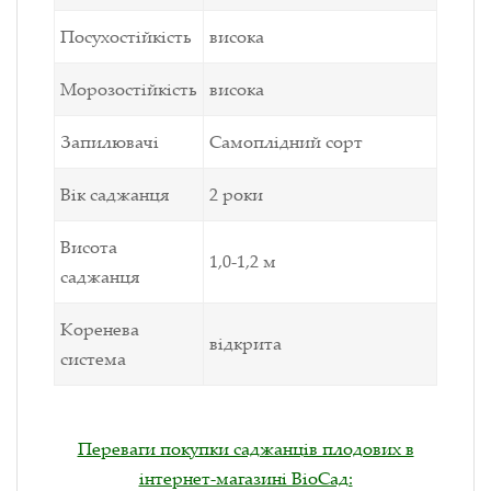
Посухостійкість
висока
Морозостійкість
висока
Запилювачі
Самоплідний сорт
Вік саджанця
2 роки
Висота
1,0-1,2 м
саджанця
Коренева
відкрита
система
Переваги покупки саджанців плодових в
інтернет-магазині ВіоСад: