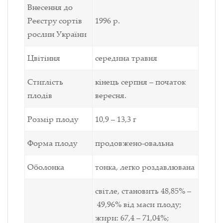
Внесення до
Реєстру
сортів
1996 р.
рослин України
Цвітіння
середина травня
Стиглість
кінець серпня – початок
плодів
вересня.
Розмір плоду
10,9 – 13,3 г
Форма плоду
продовжено-овальна
Оболонка
тонка, легко роздавлювана
світле, становить 48,85% –
49,96% від маси плоду;
жири: 67,4 – 71,04%;