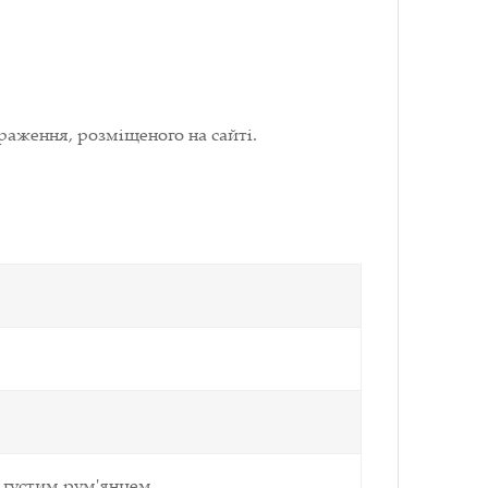
раження, розміщеного на сайті.
з густим рум'янцем