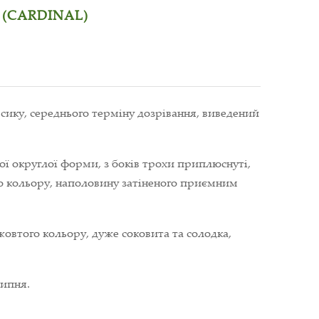
(СARDINAL)
ику, середнього терміну дозрівання, виведений
ої округлої форми, з боків трохи приплюснуті,
о кольору, наполовину затіненого приємним
жовтого кольору, дуже соковита та солодка,
липня.