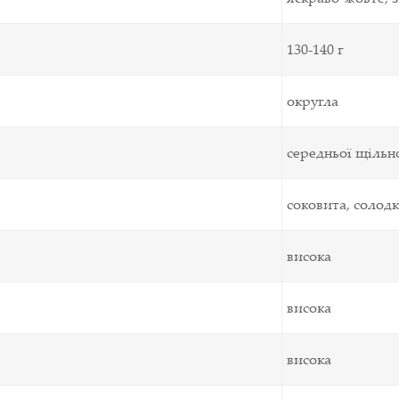
130-140 г
округла
середньої щільн
соковита, солодк
висока
висока
висока