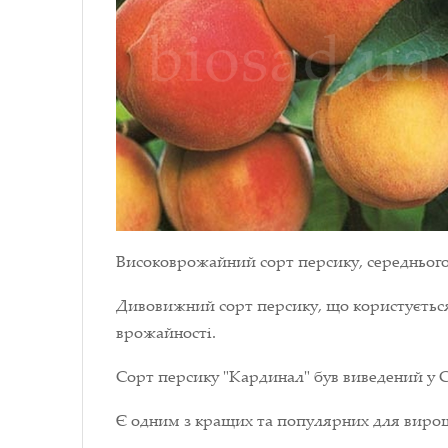
Високоврожайний сорт персику, середнього
Дивовижний сорт персику, що користується
врожайності.
Сорт персику "Кардинал" був виведений у
Є одним з кращих та популярних для вирощ