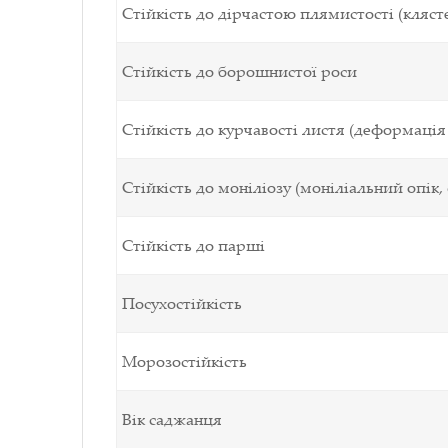
Стійкість до дірчастою плямистості (кляст
Стійкість до борошнистої роси
Стійкість до курчавості листя (деформація 
Стійкість до моніліозу (моніліальний опік, 
Стійкість до парші
Посухостійкість
Морозостійкість
Вік саджанця