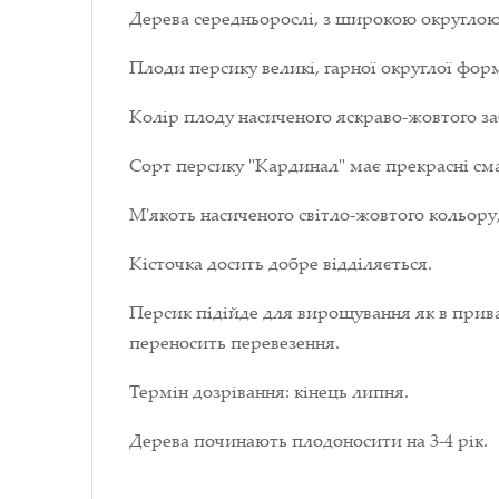
Дерева середньорослі, з широкою округлою 
Плоди персику великі, гарної округлої форм
Колір плоду насиченого яскраво-жовтого з
Сорт персику "Кардинал" має прекрасні сма
М'якоть насиченого світло-жовтого кольору,
Кісточка досить добре відділяється.
Персик підійде для вирощування як в прива
переносить перевезення.
Термін дозрівання: кінець липня.
Дерева починають плодоносити на 3-4 рік.