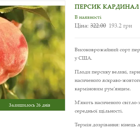
ПЕРСИК КАРДИНАЛ 
В наявності
Ціна:
322.00
193.2 грн
Високоврожайний сорт перс
у США.
Плоди персику великі, гарн
насиченого яскраво-жовтог
карміновим рум'янцем.
М'якоть насиченого світло-
Залишилось 26 днів
середньої щільності.
Термін дозрівання: кінець 