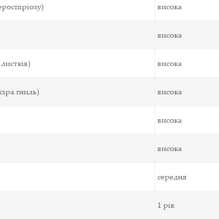
ероспіріозу)
висока
висока
листків)
висока
сіра гниль)
висока
висока
висока
середня
1 рік