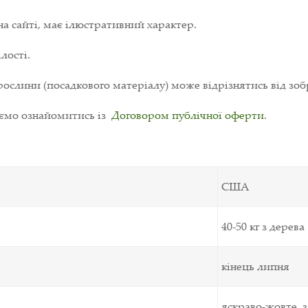
на сайті, має ілюстративний характер.
лості.
ослини (посадкового матеріалу) може відрізнятись від зоб
уємо ознайомитись із
Договором публічної оферти
.
США
40-50 кг з дерева
кінець липня
яскраво-жовте, 