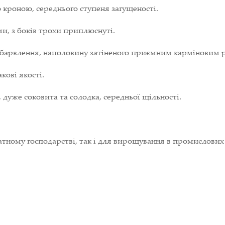
кроною, середнього ступеня загущеності.
и, з боків трохи приплюснуті.
абарвлення, наполовину затіненого приємним карміновим 
кові якості.
 дуже соковита та солодка, середньої щільності.
тному господарстві, так і для вирощування в промислових