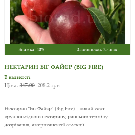
Знижка -40%
Залишилось 25 днів
НЕКТАРИН БІГ ФАЙЄР (BIG FIRE)
В наявності
Ціна:
347.00
208.2 грн
Нектарин "Біг Файєр" (Big Fire) – новий сорт
крупноплідного нектарину, раннього терміну
дозрівання, американської селекції.