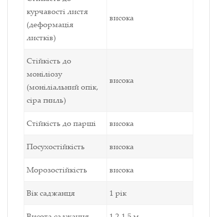
курчавості листя
висока
(деформація
листків)
Стійкість до
моніліозу
висока
(моніліальний опік,
сіра гниль)
Стійкість до парші
висока
Посухостійкість
висока
Морозостійкість
висока
Вік саджанця
1 рік
Висота саджанця
1,2-1,5 м