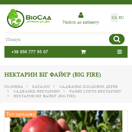
UA
RU
Увiйти до кабiнету
+38 050 777 95 07
НЕКТАРИН БІГ ФАЙЄР (BIG FIRE)
ГОЛОВНА
КАТАЛОГ
САДЖАНЦІ ПЛОДОВИХ ДЕРЕВ
САДЖАНЦІ НЕКТАРИНУ
РАННІ СОРТИ НЕКТАРИНУ
НЕКТАРИН БІГ ФАЙЄР (BIG FIRE)
Топ продажу