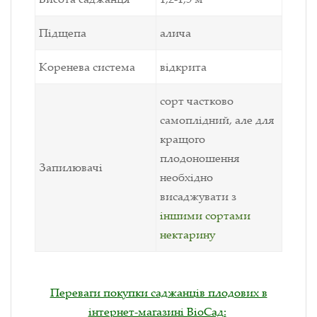
Підщепа
алича
Коренева система
відкрита
сорт частково
самоплідний, але для
кращого
плодоношення
Запилювачі
необхідно
висаджувати з
іншими сортами
нектарину
Переваги покупки саджанців плодових в
інтернет-магазині ВіоСад: