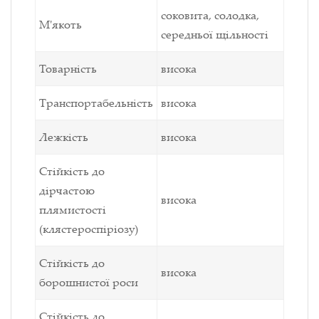
соковита, солодка,
М'якоть
середньої щільності
Товарність
висока
Транспортабельність
висока
Лежкість
висока
Стійкість до
дірчастою
висока
плямистості
(клястероспіріозу)
Стійкість до
висока
борошнистої роси
Стійкість до