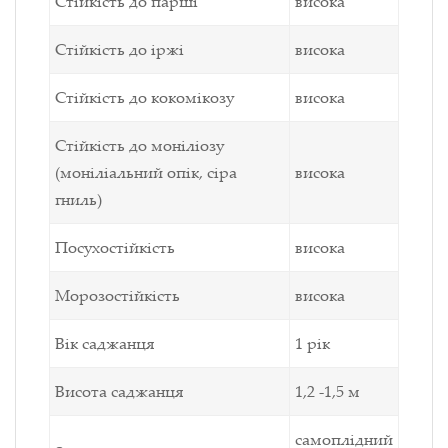
Стійкість до парші
висока
Стійкість до іржі
висока
Стійкість до кокомікозу
висока
Стійкість до моніліозу
(моніліальний опік, сіра
висока
гниль)
Посухостійкість
висока
Морозостійкість
висока
Вік саджанця
1 рік
Висота саджанця
1,2 -1,5 м
самоплідний