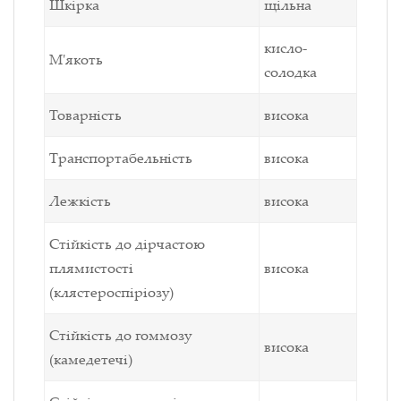
Шкірка
щільна
кисло-
М'якоть
солодка
Товарність
висока
Транспортабельність
висока
Лежкість
висока
Стійкість до дірчастою
плямистості
висока
(клястероспіріозу)
Стійкість до гоммозу
висока
(камедетечі)