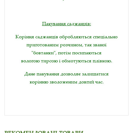
Пакування саджанців:
Коріння саджанців обробляються спеціально
приготованим розчином, так званої
"бовтанки", потім посипаються
вологою тирсою і обмотуються плівкою.
Дане пакування дозволяє залишатися
корінню зволоженим довгий час.