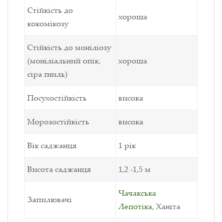
Стійкість до
хороша
кокомікозу
Стійкість до моніліозу
(моніліальний опік,
хороша
сіра гниль)
Посухостійкість
висока
Морозостійкість
висока
Вік саджанця
1 рік
Висота саджанця
1,2 -1,5 м
Чачакська
Запилювачі
Лепотіка
, Ханіта