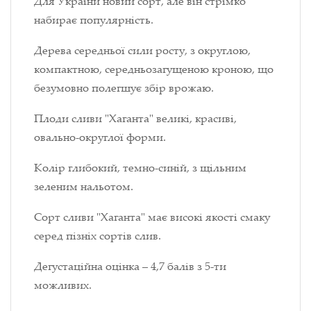
Для України новий сорт, але він стрімко
набирає популярність.
Дерева середньої сили росту, з округлою,
компактною, середньозагущеною кроною, що
безумовно полегшує збір врожаю.
Плоди сливи "Хаганта" великі, красиві,
овально-округлої форми.
Колір глибокий, темно-синій, з щільним
зеленим нальотом.
Сорт сливи "Хаганта" має високі якості смаку
серед пізніх сортів слив.
Дегустаційна оцінка – 4,7 балів з 5-ти
можливих.