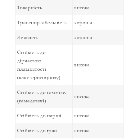
Товарність
висока
Транспортабельність
хороша
Лежкість
хороша
Стійкість до
дірчастою
висока
плямистості
(клястероспіріозу)
Стійкість до гоммозу
висока
(камедетечі)
Стійкість до парші
висока
Стійкість до іржі
висока