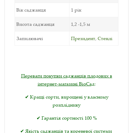
Вік саджанця
1 рік
Висота саджанця
1,2 -1,5 м
Запилювачі
Президент
,
Стенлі
Переваги покупки саджанців плодових в
інтернет-магазині BioСад
:
✔ Кращі сорти, вирощені у власному
розпліднику
✔ Гарантія сортності 100 %
✔ Якість саджанців та кореневої системи