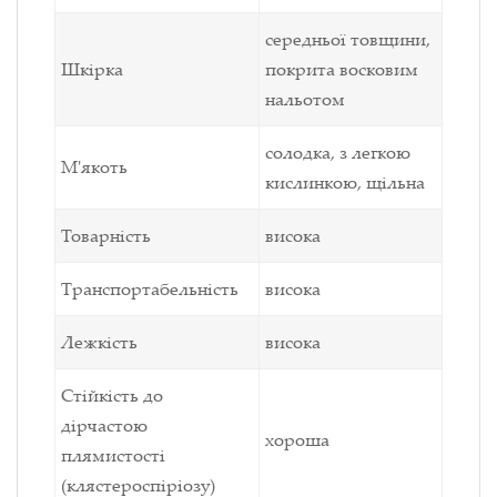
середньої товщини,
Шкірка
покрита восковим
нальотом
солодка, з легкою
М'якоть
кислинкою, щільна
Товарність
висока
Транспортабельність
висока
Лежкість
висока
Стійкість до
дірчастою
хороша
плямистості
(клястероспіріозу)