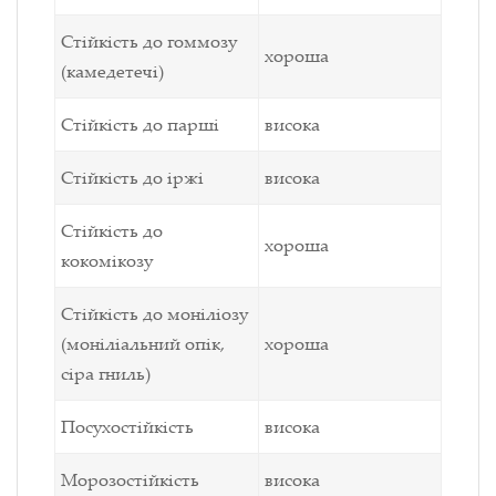
Стійкість до гоммозу
хороша
(камедетечі)
Стійкість до парші
висока
Стійкість до іржі
висока
Стійкість до
хороша
кокомікозу
Стійкість до моніліозу
(моніліальний опік,
хороша
сіра гниль)
Посухостійкість
висока
Морозостійкість
висока