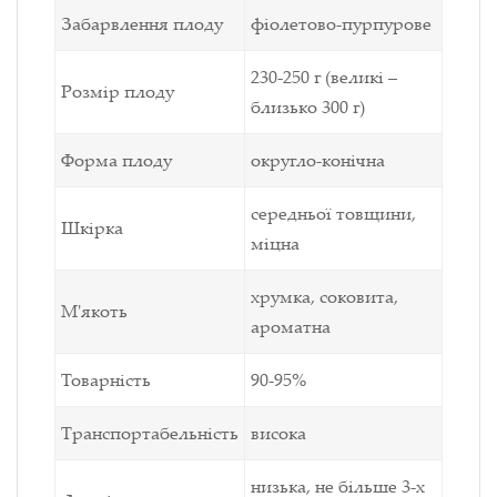
Забарвлення плоду
фіолетово-пурпурове
230-250 г (великі –
Розмір плоду
близько 300 г)
Форма плоду
округло-конічна
середньої товщини,
Шкірка
міцна
хрумка, соковита,
М'якоть
ароматна
Товарність
90-95%
Транспортабельність
висока
низька, не більше 3-х