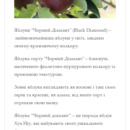
Яблуня "Чорний Діамант" (Black Diamond) –
найнезвичайніша яблуня у світі, завдяки
своєму вражаючому кольору.
Яблука сорту "Чорний Діамант" – блискучі,
насиченого фіолетово-пурпурового кольору із
приємною текстурою.
Зовні яблука виглядають як воскові і такі само
гарні та красиві, як алмаз, від якого сорт і
отримав свою назву.
Яблука “Чорний діамант” – це порода яблук
Хуа Ніу, які набувають свого унікального