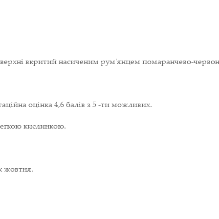
оверхні вкритий насиченим рум'янцем помаранчево-червоно
таційна оцінка 4,6 балів з 5 -ти можливих.
 легкою кислинкою.
к жовтня.