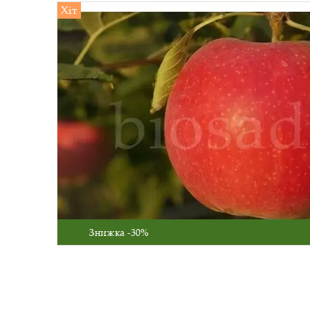
Хіт
Знижка -30%