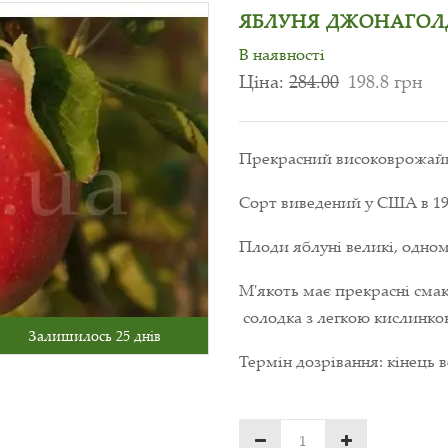
ЯБЛУНЯ ДЖОНАГОЛД
В наявності
Ціна:
284.00
198.8 грн
Прекрасний високоврожайни
Сорт виведений у США в 19
Плоди яблуні великі, одном
М'якоть має прекрасні смако
солодка з легкою кислинко
Залишилось 25 днів
Термін дозрівання: кінець 