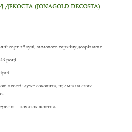
 ДЕКОСТА (JONAGOLD DECOSTA)
й сорт яблуні, зимового терміну дозрівання.
43 році.
ірні.
ві якості: дуже соковита, щільна на смак –
ю.
вересня – початок жовтня.