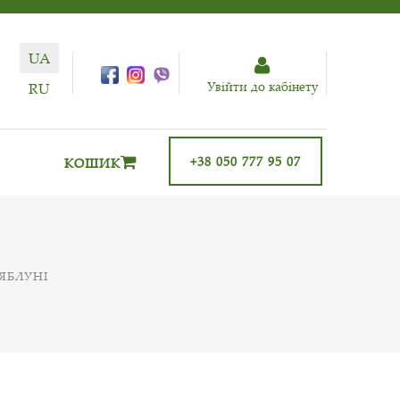
UA
Увiйти до кабiнету
RU
+38 050 777 95 07
КОШИК
 ЯБЛУНІ