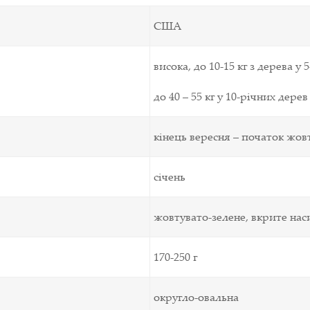
США
висока,
до 10-15 кг з дерева у 
до 40 – 55 кг у 10-річних дерев
кінець вересня – початок жов
січень
жовтувато-зелене, вкрите на
170-250 г
округло-овальна