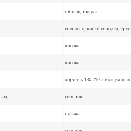
щільна, гладка
соковита, кисло-солодка, хрус
висока
висока
хороша,
180-210 днів в умова
тоз)
середня
низька
середня