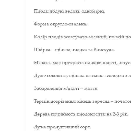
Плоди яблуні великі, одномірні.
Форма округло-овальна.
Колір плодів жовтувато-зелений, по всій п
Шкірка – щільна, гладка та блискуча.
М'якоть має прекрасні смакові якості, дегус
Дуже соковита, щільна на смак – солодка з
Забарвлення м'якоті – жовте.
Термін дозрівання: кінець вересня – почато
Дерева починають плодоносити на 2-3 рік.
Дуже продуктивний сорт.