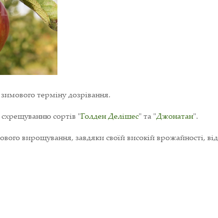
зимового терміну дозрівання.
 схрещуванню сортів "
Голден Делішес
" та "
Джонатан
".
вого вирощування, завдяки своїй високій врожайності, від