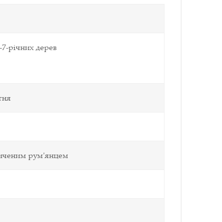
5-7-річних дерев
тня
сиченим рум'янцем