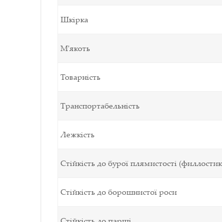
Шкірка
М'якоть
Товарність
Транспортабельність
Лежкість
Стійкість до бурої плямистості (филлостик
Стійкість до борошнистої роси
Стійкість до парші