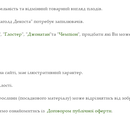
ельність та відмінний товарний вигляд плодів.
голд Декоста" потребує запилювачів.
", "
Глостер
", "
Джонатан
"та "
Чемпіон
", придбати які Ви мож
на сайті, має ілюстративний характер.
лості.
ослини (посадкового матеріалу) може відрізнятись від зоб
уємо ознайомитись із
Договором публічної оферти
.