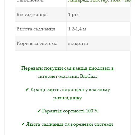
Вік саджанця
1 рік
Висота саджанця
1,2-1,4 м
Коренева система
відкрита
Переваги покупки саджанців плодових в
інтернет-магазині ВіоСад:
✔ Кращі сорти, вирощені у власному
розпліднику
✔ Гарантія сортності 100 %
✔ Якість саджанця та кореневої системи