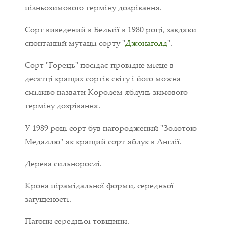
пізньозимового терміну дозрівання.
Сорт виведений в Бельгії в 1980 році, завдяки
спонтанній мутації сорту "
Джонаголд
".
Сорт "Горець" посідає провідне місце в
десятці кращих сортів світу і його можна
сміливо назвати Королем яблунь зимового
терміну дозрівання.
У 1989 році сорт був нагороджений "Золотою
Медаллю" як кращий сорт яблук в Англії.
Дерева сильнорослі.
Крона пірамідальної форми, середньої
загущеності.
Пагони середньої товщини.