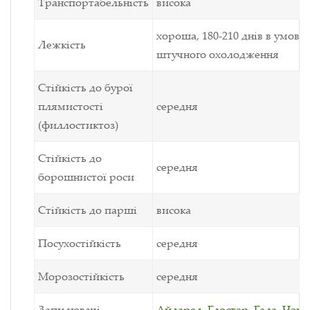
Транспортабельність
висока
хороша, 180-210 днів в умова
Лежкість
штучного охолодження
Стійкість до бурої
плямистості
середня
(филлостиктоз)
Стійкість до
середня
борошнистої роси
Стійкість до парші
висока
Посухостійкість
середня
Морозостійкість
середня
Запилювачі
Айдаред
,
Глостер
,
Гала
,
Чемп