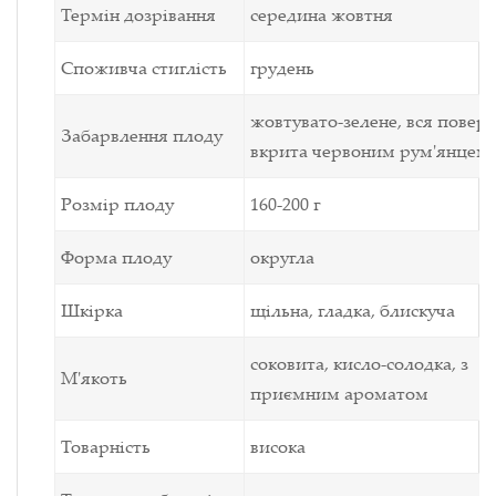
Термін дозрівання
середина жовтня
Споживча стиглість
грудень
жовтувато-зелене, вся повер
Забарвлення плоду
вкрита червоним рум'янцем
Розмір плоду
160-200 г
Форма плоду
округла
Шкірка
щільна, гладка, блискуча
соковита, кисло-солодка, з
М'якоть
приємним ароматом
Товарність
висока