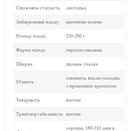
Споживча стиглість
листопад
Забарвлення плоду
насичено-зелене
Розмір плоду
220-280 г
Форма плоду
округло-овальна
Шкірка
щільна, гладка
соковита, кисло-солодка,
М'якоть
з приємним ароматом
Товарність
висока
Транспортабельність
висока
хороша,
180-210 днів в