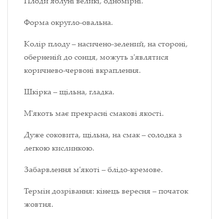
Плоди яблуні великі, одномірні.
Форма округло-овальна.
Колір плоду – насичено-зелений, на стороні,
оберненій до сонця, можуть з'являтися
коричнево-червоні вкраплення.
Шкірка – щільна, гладка.
М'якоть має прекрасні смакові якості.
Дуже соковита, щільна, на смак – солодка з
легкою кислинкою.
Забарвлення м'якоті – блідо-кремове.
Термін дозрівання: кінець вересня – початок
жовтня.