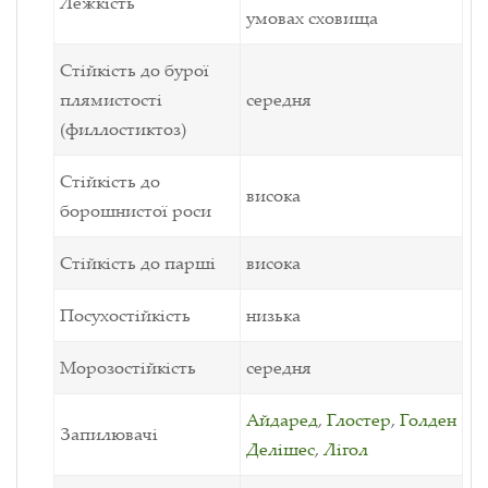
Лежкість
умовах сховища
Стійкість до бурої
плямистості
середня
(филлостиктоз)
Стійкість до
висока
борошнистої роси
Стійкість до парші
висока
Посухостійкість
низька
Морозостійкість
середня
Айдаред
,
Глостер
,
Голден
Запилювачі
Делішес
,
Лігол