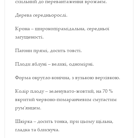
схильний до перевантаження врожаєм.
Дерева середньорослі.
Крона – широкопірамідальна, середньої
загущеності.
Пагони прямі, досить товсті.
Плоди яблуні – великі, одномірні.
Форма округло-конічна, з вузькою верхівкою.
Колір плоду – зеленувато-жовтий, на 70 %
вкритий червоно-помаранчевим смугастим
рум'янцем.
Шкірка – досить тонка, при цьому щільна,
гладка та блискуча.