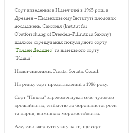
Сорт виведений в Німеччині в 1965 році в
Дрезден – Пильницькому Інституті плодових
досліджень, Саксонія (Institut für
Obstforschung of Dresden–Pillnitz in Saxony)
шляхом схрещування популярного сорту
"
Голден Делішес
" та німецького сорту
"Клівія".
Назви-синоніми: Pinata, Sonata, Corail.
На ринку сорт представлений з 1986 року.
Сорт "Пінова" зарекомендував себе чудовою
врожайністю, стійкістю до борошнистої роси
та парші, відмінною морозостійкістю.
Але, слід звернути увагу на те, що сорт