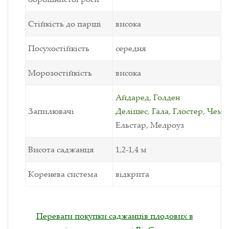
Стійкість до парші
висока
Посухостійкість
середня
Морозостійкість
висока
Айдаред
,
Голден
Запилювачі
Делішес
,
Гала
,
Глостер
,
Чемп
Ельстар, Мелроуз
Висота саджанця
1,2-1,4 м
Коренева система
відкрита
Переваги покупки саджанців плодових в