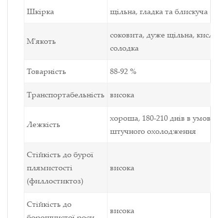
Шкірка
щільна, гладка та блискуча
соковита, дуже щільна, кисло
М'якоть
солодка
Товарність
88-92 %
Транспортабельність
висока
хороша,
180-210 днів в умова
Лежкість
штучного охолодження
Стійкість до бурої
плямистості
висока
(филлостиктоз)
Стійкість до
висока
борошнистої роси