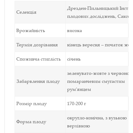
Дрезден-Пильницький Інсти
Селекція
плодових досліджень, Саксон
Врожайність
висока
Термін дозрівання
кінець вересня – початок жо
Споживча стиглість
січень
зеленувато-жовте з червоно-
Забарвлення плоду
помаранчевим смугастим
рум'янцем
Розмір плоду
170-200 г
округло-конічна, з вузькою
Форма плоду
верхівкою