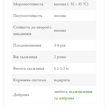
Морозостійкість
висока (- 32 – 35 °C)
Посухостійкість
висока
Стійкість до хвороб і
висока
шкідників
Плодоношення
3-4 рік
Вік саджанця
2 роки
Висота саджанця
1,1-1,3 м
Коренева система
відкрита
любить
підживлення
Добрива
та добрива