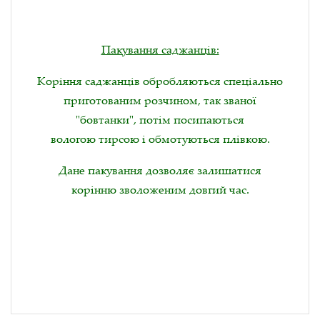
Пакування саджанців:
Коріння саджанців обробляються спеціально
приготованим розчином, так званої
"бовтанки", потім посипаються
вологою тирсою і обмотуються плівкою.
Дане пакування дозволяє залишатися
корінню зволоженим довгий час.