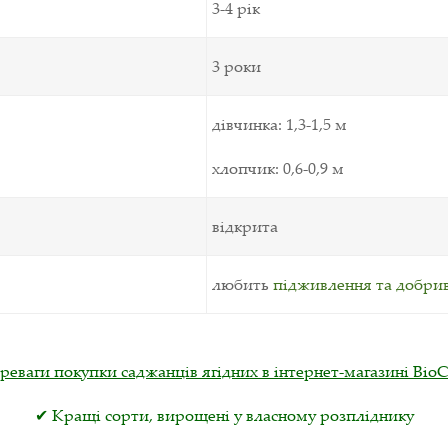
3-4 рік
3 роки
дівчинка: 1,3-1,5 м
хлопчик: 0,6-0,9 м
відкрита
любить
підживлення та добри
реваги покупки саджанців ягідних в інтернет-магазині Віо
✔ Кращі сорти, вирощені у власному розпліднику