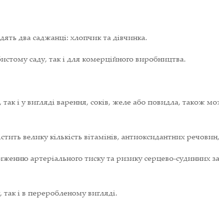
ять два саджанці: хлопчик та дівчинка.
стому саду, так і для комерційного виробництва.
так і у вигляді варення, соків, желе або повидла, також м
стить велику кількість вітамінів, антиоксидантних речовин,
иженню артеріального тиску та ризику серцево-судинних з
 так і в переробленому вигляді.