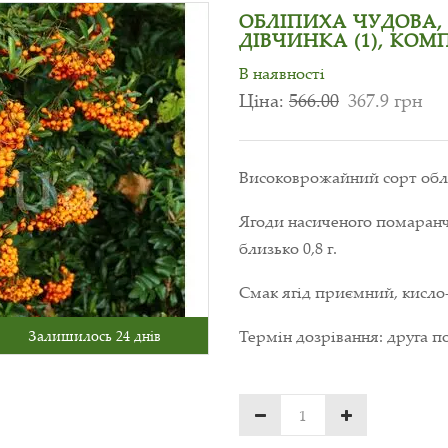
ОБЛІПИХА ЧУДОВА, 3
ДІВЧИНКА (1), КОМП
В наявності
Ціна:
566.00
367.9 грн
Високоврожайний сорт облі
Ягоди насиченого помаранч
близько 0,8 г.
Смак ягід приємний, кисло
Термін дозрівання: друга п
Залишилось 24 днів