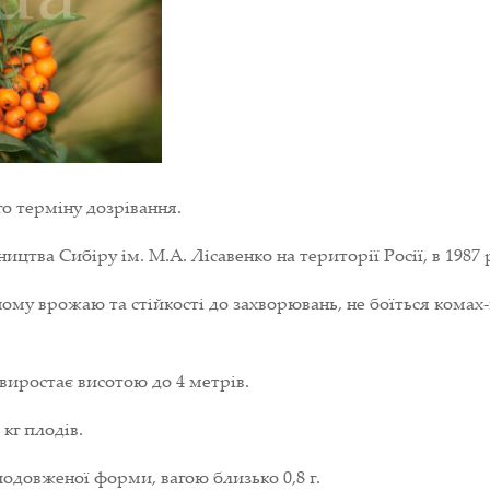
о терміну дозрівання.
цтва Сибіру ім. М.А. Лісавенко на території Росії, в 1987 
му врожаю та стійкості до захворювань, не боїться комах-
виростає висотою до 4 метрів.
 кг плодів.
одовженої форми, вагою близько 0,8 г.