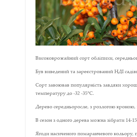
Високоврожайний сорт обліпихи, середньог
Був виведений та зареєстрований НДІ садівни
Сорт завоював популярність завдяки хорошо
температуру до -32 -35°С.
Дерево середньоросле, з розлогою кроною, 
В сезон з одного дерева можна зібрати 14-15
Ягоди насиченого помаранчевого кольору, п