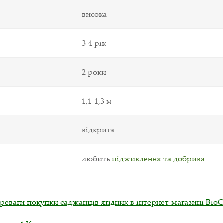
висока
3-4 рік
2 роки
1,1-1,3 м
відкрита
любить
підживлення та добрива
реваги покупки саджанців ягідних в інтернет-магазині Віо