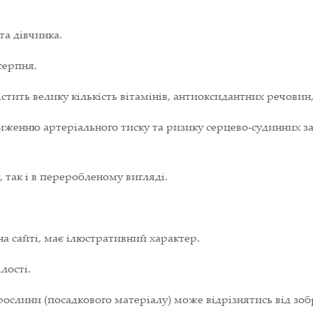
та дівчинка.
серпня.
стить велику кількість вітамінів, антиоксидантних речовин,
иженню артеріального тиску та ризику серцево-судинних з
 так і в переробленому вигляді.
на сайті, має ілюстративний характер.
лості.
ослини (посадкового матеріалу) може відрізнятись від зоб