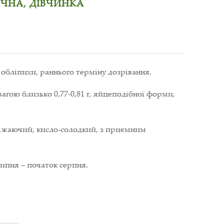
РІЧНА, ДІВЧИНКА
обліпихи, раннього терміну дозрівання.
вагою близько 0,77-0,81 г, яйцеподібної форми,
віжаючий, кисло-солодкий, з приємним
липня – початок серпня.