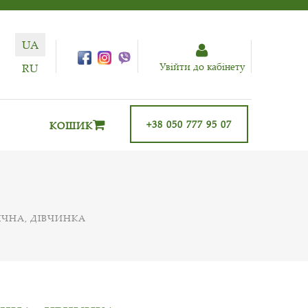
UA
Увiйти до кабiнету
RU
+38 050 777 95 07
КОШИК
РІЧНА, ДІВЧИНКА