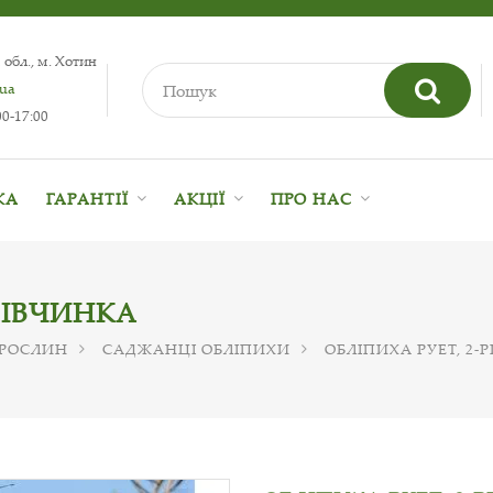
 обл., м. Хотин
.ua
0-17:00
КА
ГАРАНТІЇ
АКЦІЇ
ПРО НАС
 ДІВЧИНКА
 РОСЛИН
САДЖАНЦІ ОБЛІПИХИ
ОБЛІПИХА РУЕТ, 2-