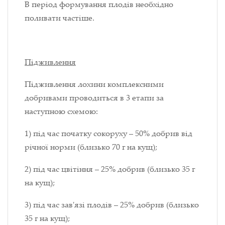
В період формування плодів необхідно
поливати частіше.
П
ідживлення
Підживлення лохини комплексними
добривами проводиться в 3 етапи за
наступною схемою:
1) під час початку сокоруху – 50% добрив від
річної норми (близько 70 г на кущ);
2) під час цвітіння – 25% добрив (близько 35 г
на кущ);
3) під час зав'язі плодів – 25% добрив (близько
35 г на кущ);