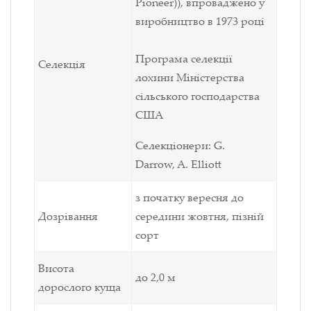
Pioneer)), впроваджено у
виробництво в 1973 році
Програма селекції
Селекція
лохини Міністерства
сільського господарства
США
Селекціонери:
G.
Darrow, A. Elliott
з початку вересня до
Дозрівання
середини жовтня, пізній
сорт
Висота
до 2,0
м
дорослого куща