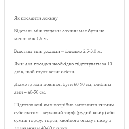
Як посадити лохину
Відстань між кущами лохини має бути не
менш ніж 1,5 м.
Відстань між рядами – близько 2,5-3,0 м.
Ями для посадки необхідно підготувати за 10
днів, щоб грунт встиг осісти.
Діаметр ями повинен бути 60-90 см, глибина
ями – 40-50 см.
Підготовлені ями потрібно заповнити кислим
субстратом - верховий торф (рудий колір) або
суміш торфу, тирси, хвойного опаду і піску з
додаванням 40-60 г сірки.