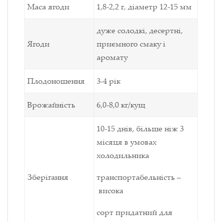
Маса ягоди
1,8-2,2
г
, діаметр
12-15
мм
дуже солодкі, десертні,
Ягоди
приємного смаку і
аромату
Плодоношення
3-4 рік
Врожайність
6,0-8,0
кг/кущ
10-15
днів, більше ніж 3
місяця в умовах
холодильника
Зберігання
транспортабельність –
висока
сорт придатний для