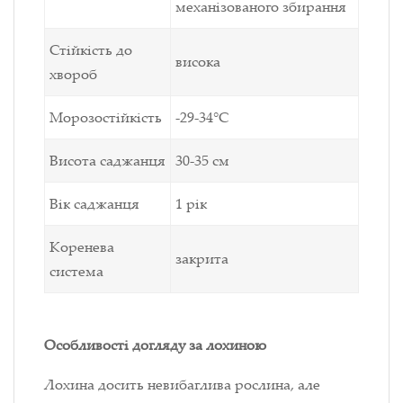
механізованого збирання
Стійкість до
висока
хвороб
Морозостійкість
-29-34°С
Висота саджанця
30-35 см
Вік саджанця
1 рік
Коренева
закрита
система
Особливості догляду за лохиною
Лохина досить невибаглива рослина, але