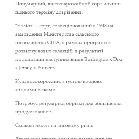
Популярний, високоврожайний сорт лохини,
пізнього терміну дозрівання.
"Елліот" – сорт, селекціонований в 1948 на
замовлення Міністерства сільського
господарства США, в рамках програми з
розвитку нових селекцій, в результаті
гібридизації наступних видів Burlington x Dixi
x Jersey x Pioneer.
Кущ високорослий, з густою кроною,
міцними гілками.
Потребує регулярної обрізки для збільшення
продуктивності.
Смакові якості на високому рівні.
Ягоди середнього розміру, темно-синього