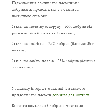
Підживлення лохини комплексними
добривами проводиться в 3 етапи за
наступною схемою:
1) під час початку сокоруху – 50% добрив від
річної норми (близько 70 г на кущ);
2) під час цвітіння – 25% добрив (близько 35 г
на кущ);
3) під час зав'язі плодів – 25% добрив (близько
35 г на кущ);
У нашому інтернет-магазині, Ви можете
придбати комплексні
добрива для лохини
Вносити комплексні добрива можна до