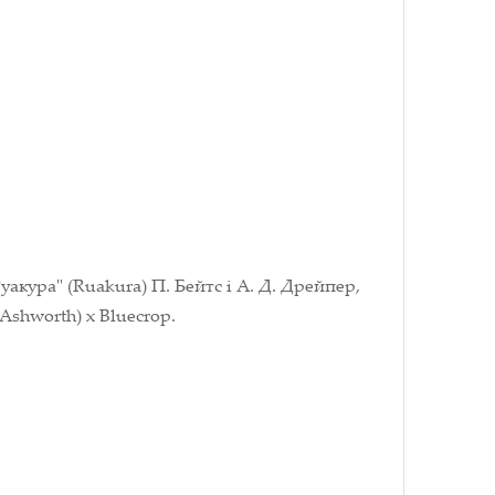
уакура" (Ruakura) П. Бейтс і А. Д. Дрейпер,
shworth) x Bluecrop.