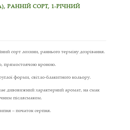
), РАННІЙ СОРТ, 1-РІЧНИЙ
ий сорт лохини, раннього терміну дозрівання.
ою, прямостоячою кроною.
руглої форми, світло-блакитного кольору.
 має дивовижний характерний аромат, на смак
ичним післясмаком.
липня – початок серпня.