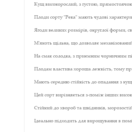
Кущ високорослий, з густою, прямостоячою
Плоди сорту "Река" мають чудові характери
Ягоди великих розмірів, округлої форми, с
М'якоть щільна, що дозволяє механізовани
На смак солодка, з приємним чорничним п
Плодам властива хороша лежкість, тому при
Мають середню стійкість до опадання з кущ
Цей сорт вирізняється з-поміж інших високо
Стійкий до хвороб та шкідників, морозості
Ідеально підходить для вирощування в пом