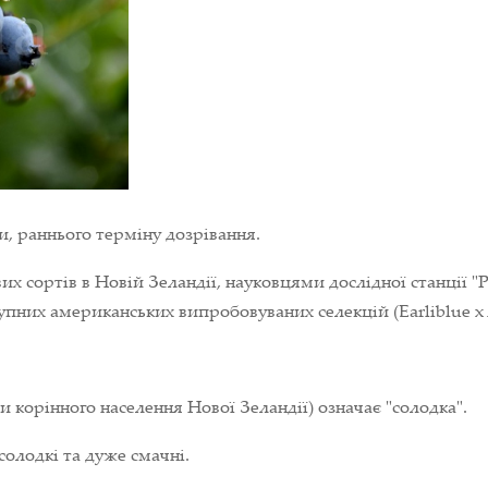
 раннього терміну дозрівання.
х сортів в Новій Зеландії, науковцями дослідної станції "Р
них американських випробовуваних селекцій (Earliblue x A
ви корінного населення Нової Зеландії) означає "солодка".
солодкі та дуже смачні.