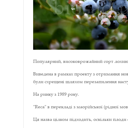
Популярний, високоврожайний сорт лохини,
Виведена в рамках проекту з отримання нови
були схрещені шляхом перезапилення наступ
На ринку з 1989 року.
"Reca" в перекладі з маорійської (рідної мо
Ця назва цілком підходить, оскільки плоди 