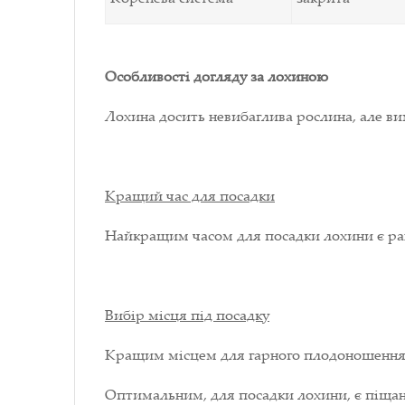
Особливості догляду за лохиною
Лохина досить невибаглива рослина, але вим
Кращий час для посадки
Найкращим часом для посадки лохини є ран
Вибір місця під посадку
Кращим місцем для гарного плодоношення, є
Оптимальним, для посадки лохини, є піщан