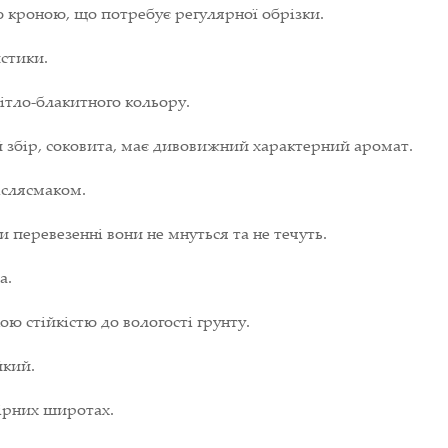
 кроною, що потребує регулярної обрізки.
стики.
вітло-блакитного кольору.
й збір, соковита, має дивовижний характерний аромат.
іслясмаком.
 перевезенні вони не мнуться та не течуть.
а.
ю стійкістю до вологості грунту.
йкий.
ірних широтах.