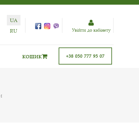
UA
Увiйти до кабiнету
RU
+38 050 777 95 07
КОШИК
И