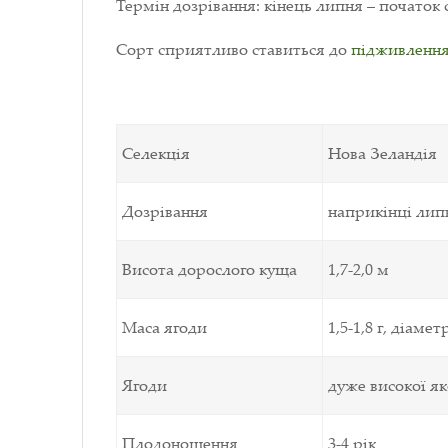
Термін дозрівання: кінець липня
–
початок 
Сорт сприятливо ставиться до
підживленн
Селекція
Нова Зеландія
Дозрівання
наприкінці липн
Висота дорослого куща
1,7-2,0
м
Маса ягоди
1,5-1,8
г
, діамет
Ягоди
дуже високої як
Плодоношення
3-4 рік