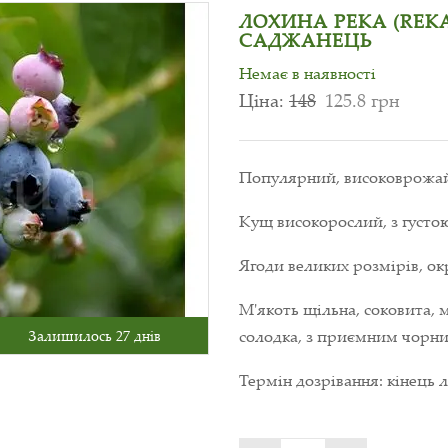
ЛОХИНА РЕКА (REKA
САДЖАНЕЦЬ
Немає в наявності
Ціна:
148
125.8 грн
Популярний, високоврожайн
Кущ високорослий, з густ
Ягоди великих розмірів, ок
М'якоть щільна, соковита,
солодка, з приємним чорн
Залишилось 27 днів
Термін дозрівання: кінець 