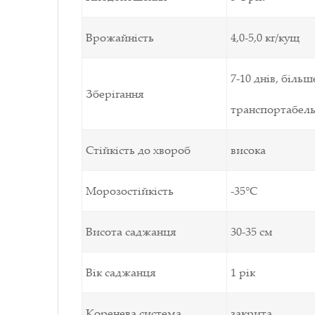
Врожайність
4,0-5,0
кг/кущ
7-10
днів, більш
Зберігання
транспортабельн
Стійкість до хвороб
висока
Морозостійкість
-35°С
Висота саджанця
30-35 см
Вік саджанця
1 рік
Коренева система
закрита