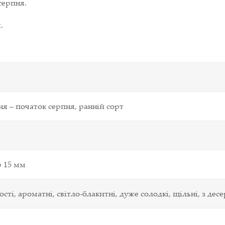
серпня.
я
.
я – початок серпня, ранній сорт
р
15
мм
ості, ароматні, світло-блакитні, дуже солодкі, щільні, з 