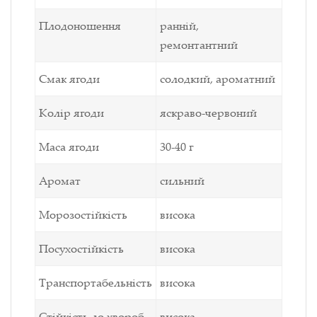
Плодоношення
ранній,
ремонтантний
Смак ягоди
солодкий, ароматний
Колір ягоди
яскраво-червоний
Маса ягоди
30-40 г
Аромат
сильний
Морозостійкість
висока
Посухостійкість
висока
Транспортабельність
висока
Стійкість до хвороб
висока