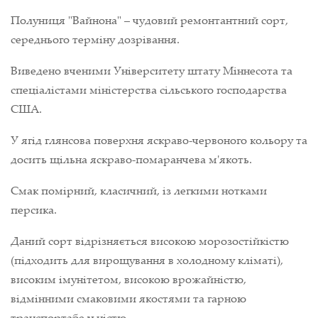
Полуниця "Вайнона" – чудовий ремонтантний сорт,
середнього терміну дозрівання.
Виведено вченими Університету штату Міннесота та
спеціалістами міністерства сільського господарства
США.
У ягід глянсова поверхня яскраво-червоного кольору та
досить щільна яскраво-помаранчева м'якоть.
Смак помірний, класичний, із легкими нотками
персика.
Даний сорт відрізняється високою морозостійкістю
(підходить для вирощування в холодному кліматі),
високим імунітетом, високою врожайністю,
відмінними смаковими якостями та гарною
транспортабельністю.