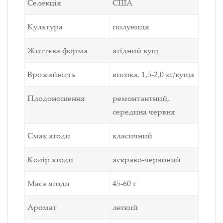
Селекція
США
Культура
полуниця
Життєва форма
ягідний кущ
Врожайність
висока, 1,5-2,0 кг/куща
Плодоношення
ремонтантний,
середина червня
Смак ягоди
класичний
Колір ягоди
яскраво-червоний
Маса ягоди
45-60 г
Аромат
легкий