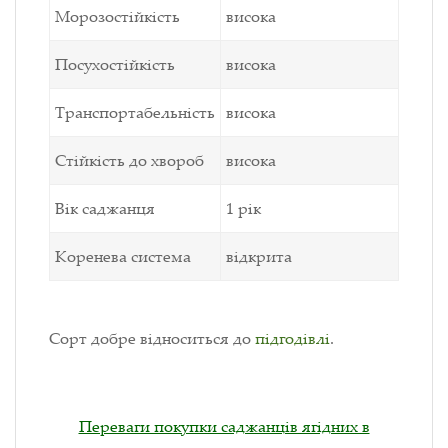
Морозостійкість
висока
Посухостійкість
висока
Транспортабельність
висока
Стійкість до хвороб
висока
Вік саджанця
1 рік
Коренева система
відкрита
Сорт добре відноситься до
підгодівлі
.
Переваги покупки саджанців ягідних в