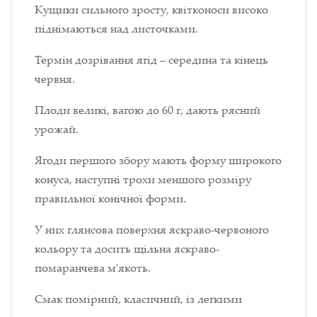
Кущики сильного зросту, квітконоси високо
піднімаються над листочками.
Термін дозрівання ягід – середина та кінець
червня.
Плоди великі, вагою до 60 г, дають рясний
урожай.
Ягоди першого збору мають форму широкого
конуса, наступні трохи меншого розміру
правильної конічної форми.
У них глянсова поверхня яскраво-червоного
кольору та досить щільна яскраво-
помаранчева м'якоть.
Смак помірний, класичний, із легкими