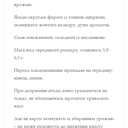
врожаю.
Ягоди округлої форми із тонкою шкіркою,
зеленувато-жовтого кольору, дуже ароматні.
Смак освіжаючий, солодкий із кислинкою.
Маса ягід середнього розміру, становить 5,0-
6,5 г.
Період плодоношення припадає на середину-
кінець липня.
При дозріванні ягоди довго тримаються на
гілках, не обсипаючись протягом тривалого
часу.
Але не варто затягувати зі збиранням урожаю
– це може призвести до зниження вмісту