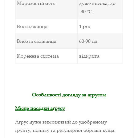
Морозостійкість
дуже висока, до
-30 °С
Вік саджанця
1 рік
Висота саджанця
60-90 см
Коренева система
відкрита
Особливості догляду за а
ґ
русом
Місце посадки а
ґ
русу
А
ґ
рус дуже вимогливий до удобреному
грунту, поливу та регулярної обрізки куща.