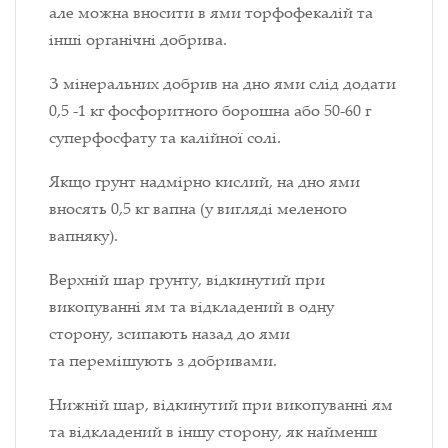
але можна вносити в ями торфофекалій та
інші органічні добрива.
З мінеральних добрив на дно ями слід додати
0,5 -1 кг фосфоритного борошна або 50-60 г
суперфосфату та калійної солі.
Якщо грунт надмірно кислий, на дно ями
вносять 0,5 кг вапна (у вигляді меленого
вапняку).
Верхній шар грунту, відкинутий при
викопуванні ям та відкладений в одну
сторону, зсипають назад до ями
та перемішують з добривами.
Нижній шар, відкинутий при викопуванні ям
та відкладений в іншу сторону, як найменш