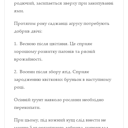
родючий, засипається зверху при закопуванні
ями.
Протягом року саджанці а
ґ
русу потребують
добрив двічі:
1. Весною після цвітіння. Це сприяє
хорошому розвитку пагонів та рясній
врожайності.
2. Восени після збору ягід. Сприяє
зародженню квіткових бруньок в наступному
році.
Осінній грунт навколо рослини необхідно
перекопати.
При цьому, під кожний кущ слід внести не
менше 5 кг органічного добрива, наприклад,