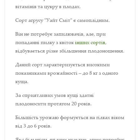
вітамінів та цукру в плодах.
Сорт аґрусу "Уайт Сміт" є самоплідним.
Він не потребує запилювачів, але, при
попаданні пилку з квіток
інших сортів
,
відбувається різке збільшення плодоношення.
Даний сорт характеризується високими
показниками врожайності – до 8 кг з одного
куща.
За сприятливих умов кущі здатні
плодоносити протягом 20 років.
Більшість урожаю формується на гілках віком
від 3 до 6 років.
Як і більшість ягідних культур, аґрус потребує