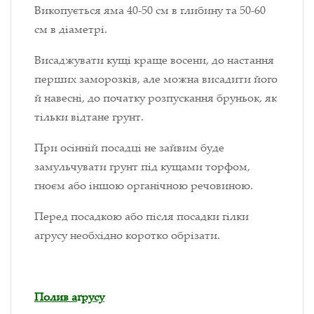
Викопується яма 40-50 см в глибину та 50-60
см в діаметрі.
Висаджувати кущі краще восени, до настання
перших заморозків, але можна висадити його
й навесні, до початку розпускання бруньок, як
тільки відтане грунт.
При осінній посадці не зайвим буде
замульчувати грунт під кущами торфом,
гноєм або іншою органічною речовиною.
Перед посадкою або після посадки гілки
а
ґ
русу необхідно коротко обрізати.
Полив а
ґ
русу