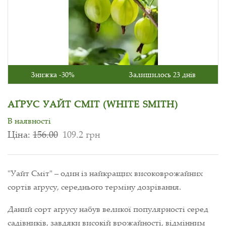
Знижка -30%
Залишилось 23 днів
АҐРУС УАЙТ СМІТ (WHITE SMITH)
В наявності
Ціна:
156.00
109.2 грн
"Уайт Сміт" – один із найкращих високоврожайних
сортів аґрусу, середнього терміну дозрівання.
Даний сорт аґрусу набув великої популярності серед
садівників, завдяки високій врожайності, відмінним