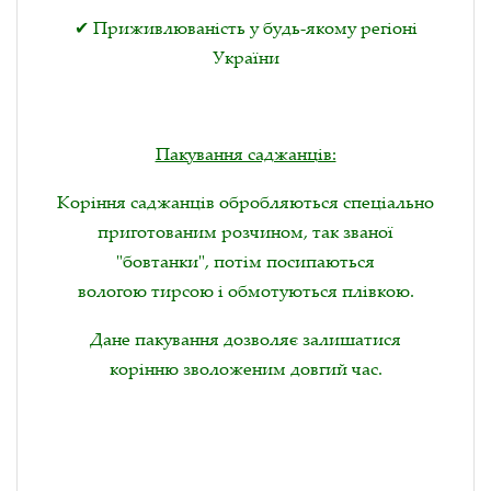
✔ Приживлюваність у будь-якому регіоні
України
Пакування саджанців:
Коріння саджанців обробляються спеціально
приготованим розчином, так званої
"бовтанки", потім посипаються
вологою тирсою і обмотуються плівкою.
Дане пакування дозволяє залишатися
корінню зволоженим довгий час.