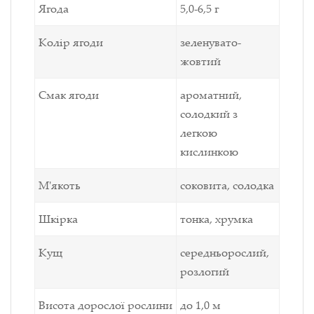
Ягода
5,0-6,5 г
Колір ягоди
зеленувато-
жовтий
Смак ягоди
ароматний,
солодкий з
легкою
кислинкою
М'якоть
соковита, солодка
Шкірка
тонка, хрумка
Кущ
середньорослий,
розлогий
Висота дорослої рослини
до 1,0 м