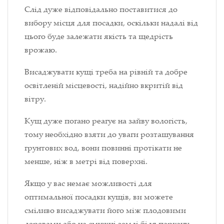
Слід дуже відповідально поставитися до
вибору місця для посадки, оскільки надалі від
цього буде залежати якість та щедрість
врожаю.
Висаджувати кущі треба на рівній та добре
освітленій місцевості, надійно вкритій від
вітру.
Кущ дуже погано реагує на зайву вологість,
тому необхідно взяти до уваги розташування
грунтових вод, вони повинні протікати не
менше, ніж в метрі від поверхні.
Якщо у вас немає можливості для
оптимальної посадки кущів, ви можете
сміливо висаджувати його між плодовими
деревами або на смужці землі біля паркану.