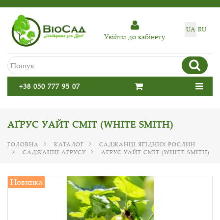
UA
RU
Увiйти до кабiнету
+38 050 777 95 07
АҐРУС УАЙТ СМІТ (WHITE SMITH)
ГОЛОВНА
КАТАЛОГ
САДЖАНЦІ ЯГІДНИХ РОСЛИН
САДЖАНЦІ АҐРУСУ
АҐРУС УАЙТ СМІТ (WHITE SMITH)
Новинка