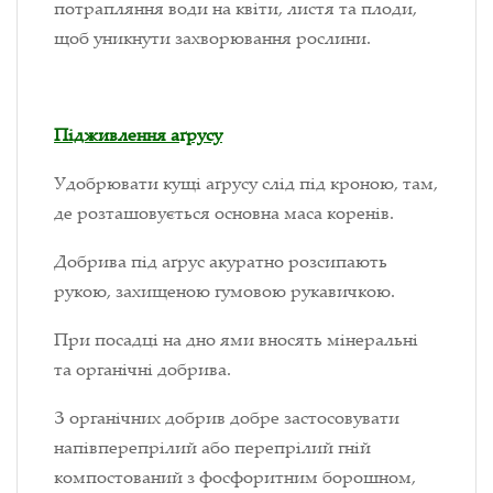
потрапляння води на квіти, листя та плоди,
щоб уникнути захворювання рослини.
Підживлення а
ґ
русу
Удобрювати кущі аґрусу слід під кроною, там,
де розташовується основна маса коренів.
Добрива під а
ґ
рус акуратно розсипають
рукою, захищеною гумовою рукавичкою.
При посадці на дно ями вносять мінеральні
та органічні добрива.
З органічних добрив добре застосовувати
напівперепрілий або перепрілий гній
компостований з фосфоритним борошном,