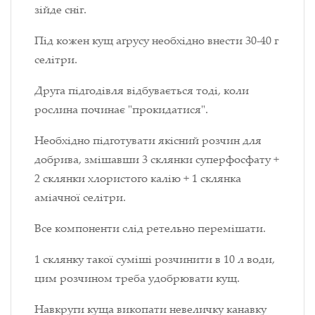
зійде сніг.
Під кожен кущ а
ґ
русу необхідно внести 30-40 г
селітри.
Друга підгодівля відбувається тоді, коли
рослина починає "прокидатися".
Необхідно підготувати якісний розчин для
добрива, змішавши 3 склянки суперфосфату +
2 склянки хлористого калію + 1 склянка
аміачної селітри.
Все компоненти слід ретельно перемішати.
1 склянку такої суміші розчинити в 10 л води,
цим розчином треба удобрювати кущ.
Навкруги куща викопати невеличку канавку