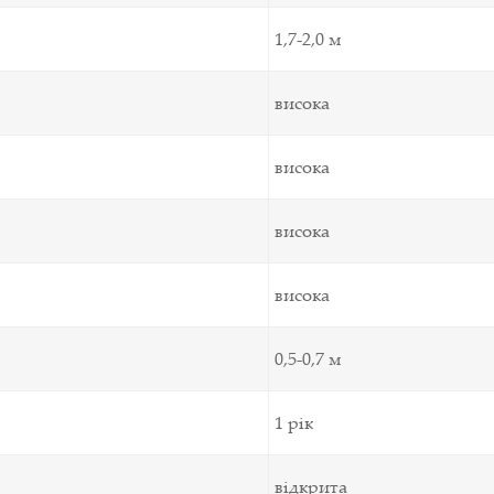
1,7-2,0 м
висока
висока
висока
висока
0,5-0,7 м
1 рік
відкрита