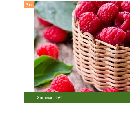
Хіт
Знижка -45%