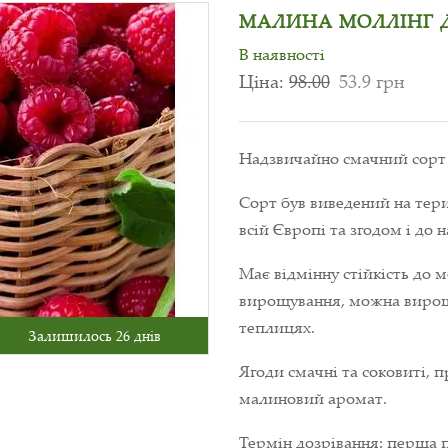
МАЛИНА МОЛЛІНГ Д
В наявності
Ціна:
98.00
53.9 грн
Надзвичайно смачний сорт 
Сорт був виведений на тер
всій Європі та згодом і до н
Має відмінну стійкість до 
вирощування, можна вирощув
теплицях.
Залишилось 26 днів
Ягоди смачні та соковиті, 
малиновий аромат.
Термін дозрівання: перша 