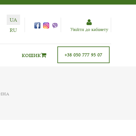
UA
Увiйти до кабiнету
RU
+38 050 777 95 07
КОШИК
ЛИНА