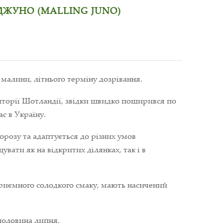
ЖУНО (MALLING JUNO)
малини, літнього терміну дозрівання.
иторії Шотландії, звідки швидко поширився по
ас в Україну.
морозу та адаптується до різних умов
ати як на відкритих ділянках, так і в
приємного солодкого смаку, мають насичений
половина липня.