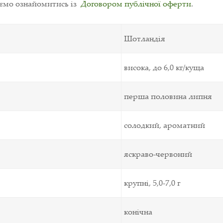
уємо ознайомитись із
Договором публічної оферти
.
Шотландія
висока, до 6,0 кг/куща
перша половина липня
солодкий, ароматний
яскраво-червоний
крупні, 5,0-7,0 г
конічна