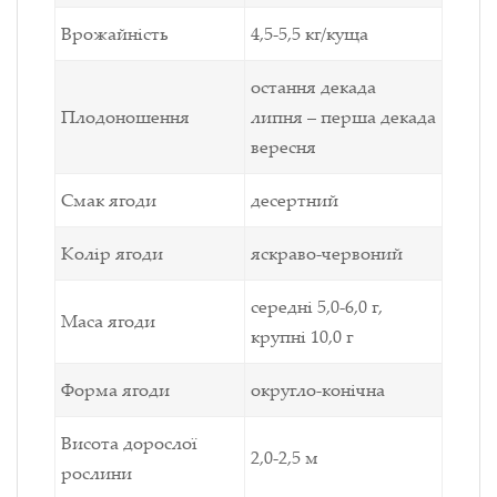
Врожайність
4,5-5,5 кг/куща
остання декада
Плодоношення
липня – перша декада
вересня
Смак ягоди
десертний
Колір ягоди
яскраво-червоний
середні 5,0-6,0 г,
Маса ягоди
крупні 10,0 г
Форма ягоди
округло-конічна
Висота дорослої
2,0-2,5 м
рослини