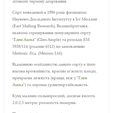
літнього терміну дозрівання.
Сорт виведений в 1996 році фахівцями
Науково-Дослідного Інститутту в Іст Моллінг
(East Malling Research), Великобританія,
шляхом схрещування популярного сорту
"
Глен Ампл
"
(Glen Ample) та
розсади ЕМ
5928/114 (родини 6512) по замовленню
Мейозіс Лтд. (Meiosis Ltd).
Відмінною особливістю даного сорту є його
висока врожайність, красиві м’ясисті плоди,
прекрасна лежкість (краща, ніж у "
Глен
Ампл
") та хороша транспортабельність.
Кущ малини сильнорослий, досягає висоти
2,0-2,5 метри, розлогість помірна.