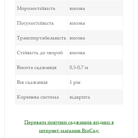
Морозостійкість
висока
Посухостійкість
висока
Транспортабельність
висока
Стійкість до хвороб
висока
Висота саджанця
0,5-0,7 м
Вік саджанця
1 рік
Коренева система
відкрита
Переваги покупки саджанців ягідних в
інтернет-магазині ВіоСад: