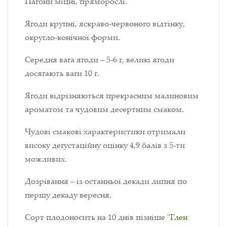
Пагони міцні, пряморослі.
Ягоди крупні, яскраво-червоного відтінку,
округло-конічної форми.
Середня вага ягоди – 5-6 г, великі ягоди
досягають ваги 10 г.
Ягоди відрізняються прекрасним малиновим
ароматом та чудовим десертним смаком.
Чудові смакові характеристики отримали
високу дегустаційну оцінку 4,9 балів з 5-ти
можливих.
Дозрівання – із останньої декади липня по
першу декаду вересня.
Сорт плодоносить на 10 днів пізніше "
Глен