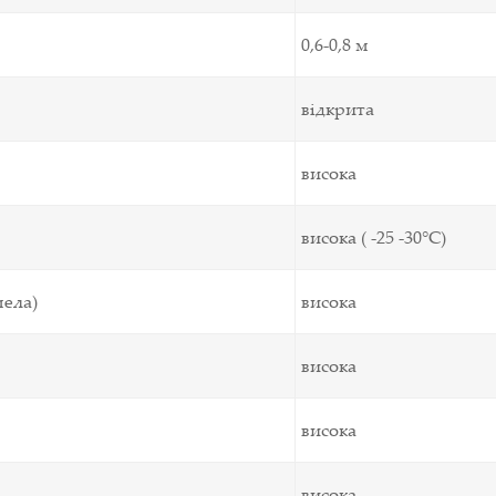
0,6-0,8 м
відкрита
висока
висока ( -25 -30°С)
мела)
висока
висока
висока
висока