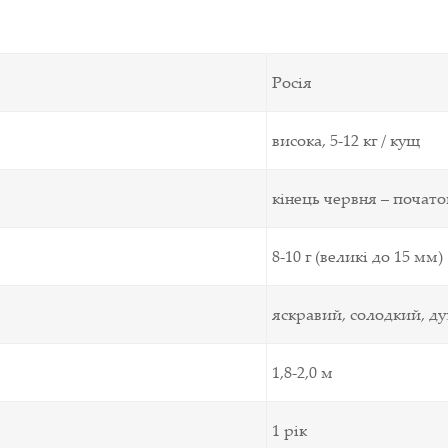
Росія
висока, 5-12 кг / кущ
кінець червня – почато
8-10 г (великі до 15 мм)
яскравий, солодкий, д
1,8-2,0 м
1 рік