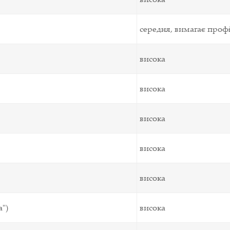
середня, вимагає проф
висока
висока
висока
висока
висока
а")
висока