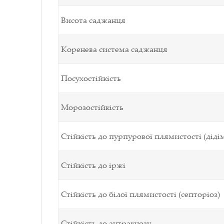
Висота саджанця
Коренева система саджанця
Посухостійкість
Морозостійкість
Стійкість до пурпурової плямистості (діді
Стійкість до іржі
Стійкість до білої плямистості (септоріоз)
Стійкість до антракнозу