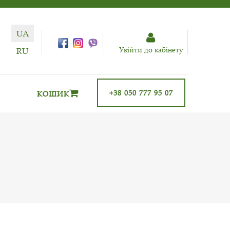
UA
Увiйти до кабiнету
RU
+38 050 777 95 07
КОШИК