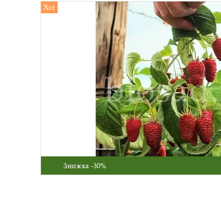
Хіт
Знижка -30%