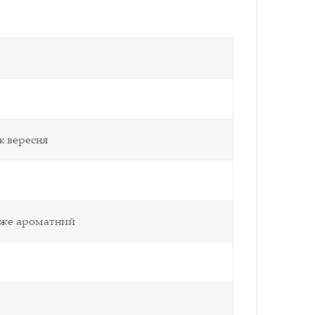
к вересня
уже ароматний