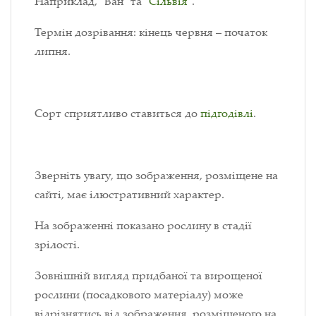
Наприклад, "Ван" та "
Сільвія
".
Термін дозрівання: кінець червня – початок
липня.
Сорт сприятливо ставиться до
підгодівлі
.
Зверніть увагу, що зображення, розміщене на
сайті, має ілюстративний характер.
На зображенні показано рослину в стадії
зрілості.
Зовнішній вигляд придбаної та вирощеної
рослини (посадкового матеріалу) може
відрізнятись від зображення, розміщеного на