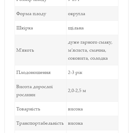
Форма плоду
округла
Шкірка
щільна
дуже гарного смаку,
М'якоть
м'ясиста, смачна,
соковита, солодка
Плодоношення
2-3 рік
Висота дорослої
2,0-2,5
м
рослини
Товарність
висока
Транспортабельність
висока