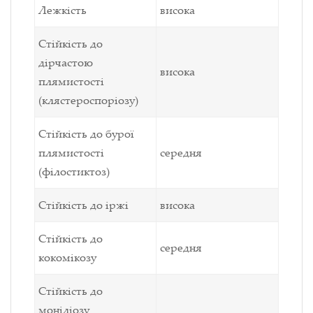
Лежкість
висока
Стійкість до
дірчастою
висока
плямистості
(клястероспоріозу)
Стійкість до бурої
плямистості
середня
(філостиктоз)
Стійкість до іржі
висока
Стійкість до
середня
кокомікозу
Стійкість до
моніліозу