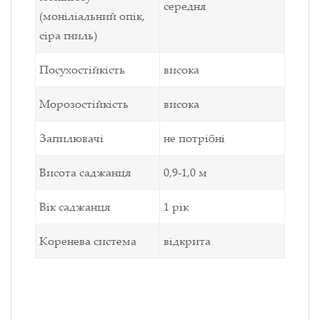
середня
(моніліальний опік,
сіра гниль)
Посухостійкість
висока
Морозостійкість
висока
Запилювачі
не потрібні
Висота саджанця
0,9-1,0
м
Вік саджанця
1 рік
Коренева система
відкрита