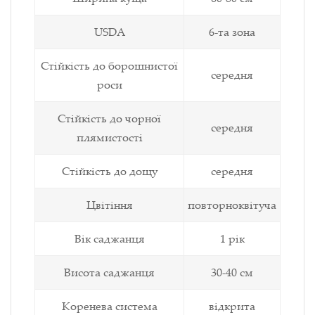
USDA
6-та зона
Стійкість до борошнистої
середня
роси
Стійкість до чорної
середня
плямистості
Стійкість до дощу
середня
Цвітіння
повторноквітуча
Вік саджанця
1 рік
Висота саджанця
30-40 см
Коренева система
відкрита