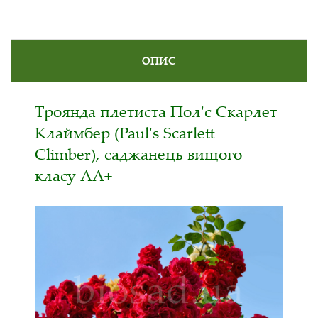
ОПИС
Троянда плетиста Пол'с Скарлет
Клаймбер (Paul's Scarlett
Climber), саджанець вищого
класу АА+