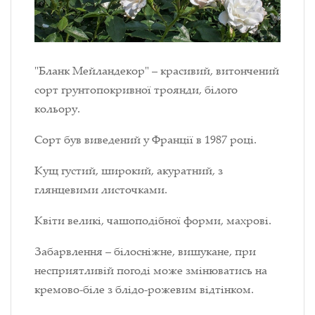
"Бланк Мейландекор" – красивий, витончений
сорт ґрунтопокривної троянди, білого
кольору.
Сорт був виведений у Франції в 1987 році.
Кущ густий, широкий, акуратний, з
глянцевими листочками.
Квіти великі, чашоподібної форми, махрові.
Забарвлення – білосніжне, вишукане, при
несприятливій погоді може змінюватись на
кремово-біле з блідо-рожевим відтінком.