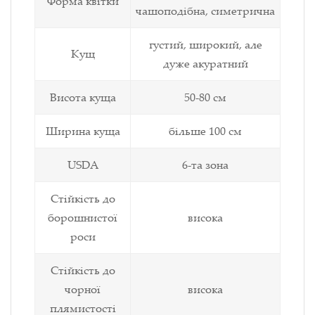
Форма квітки
чашоподібна, симетрична
густий, широкий, але
Кущ
дуже акуратний
Висота куща
50-80 см
Ширина куща
більше 100 см
USDA
6-та зона
Стійкість до
борошнистої
висока
роси
Стійкість до
чорної
висока
плямистості