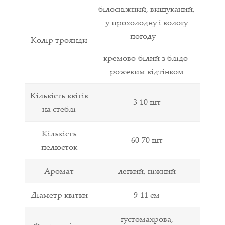
білосніжний, вишуканий,
у прохолодну і вологу
погоду –
Колір троянди
кремово-білий з блідо-
рожевим відтінком
Кількість квітів
3-10 шт
на стеблі
Кількість
60-70 шт
пелюсток
Аромат
легкий, ніжний
Діаметр квітки
9-11 см
густомахрова,