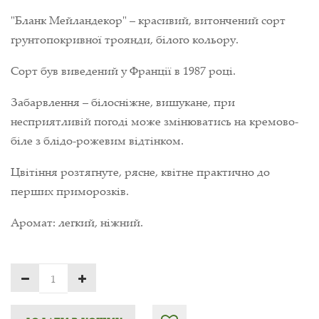
"Бланк Мейландекор" – красивий, витончений сорт
ґрунтопокривної троянди, білого кольору.
Сорт був виведений у Франції в 1987 році.
Забарвлення – білосніжне, вишукане, при
несприятливій погоді може змінюватись на кремово-
біле з блідо-рожевим відтінком.
Цвітіння розтягнуте, рясне, квітне практично до
перших приморозків.
Аромат: легкий, ніжний.