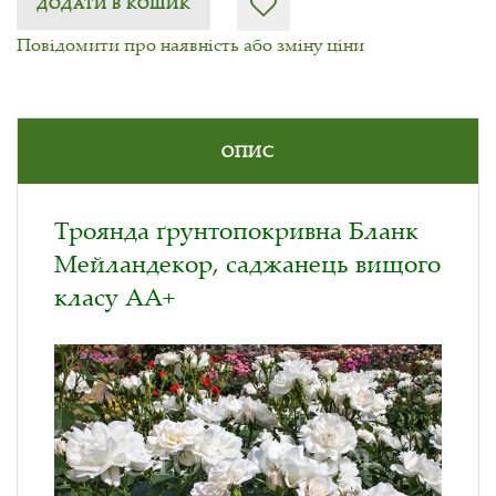
ДОДАТИ В КОШИК
Повідомити про наявність або зміну ціни
ОПИС
Троянда ґрунтопокривна Бланк
Мейландекор, саджанець вищого
класу АА+