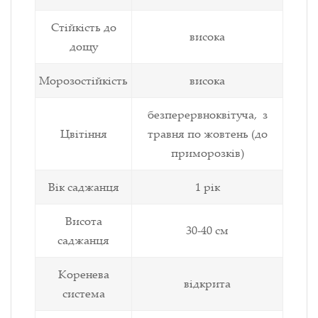
Стійкість до
висока
дощу
Морозостійкість
висока
безперервноквітуча, з
Цвітіння
травня по жовтень (до
приморозків)
Вік саджанця
1 рік
Висота
30-40 см
саджанця
Коренева
відкрита
система